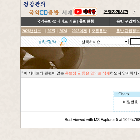
운영자게시판
국악음반-업데이트 기준 |
출반현황
음반 구입처 
2026년신보
|
2025
|
2024
|
2023이전
|
모든음반
음반 관련정보
" 이 사이트와 관련이 없는
홍보성 글 등은 임의로 삭제
하오니 양지하시기
:: Check
비밀번호
Best viewed with MS Explorer 5 at 1024x76