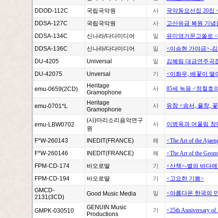
DDOD-112C
국립국악원
사
국악동요선집 20집 <
DDSA-127C
국립국악원
사
고산유금 복원 기념
DDSA-134C
신나라/다다미디어
일
유미영거문고쏠로 <
DDSA-136C
신나라/다다미디어
일
<이승현 가야금>-
DU-4205
Universal
일
김혜림 대금연주곡집
DU-42075
Unversal
기
<이화우, 배꽃이 떨어
Heritage
사
85세 녹음 <정철호
emu-0659(2CD)
Gramophone
Heritage
사
유창 <송서, 율창, 
emu-0701*L
Gramophone
(사)마리소리음악연구
사
이병욱과 어울림 창단 
emu-LBW0702
원
F*W-260143
INEDIT(FRANCE)
해
<The Art of the Ajae
F*W-260146
INEDIT(FRANCE)
해
<The Art of the Geom
FPM-CD-174
바오로딸
기
<산책>-별의 바다에
FPM-CD-194
바오로딸
기
<고요한 기쁨>
GMCD-
일
<아름다운 한국의 
Good Music Media
2131(3CD)
GENUIN Music
기
<25th Anniversary of
GMPK-030510
Productions