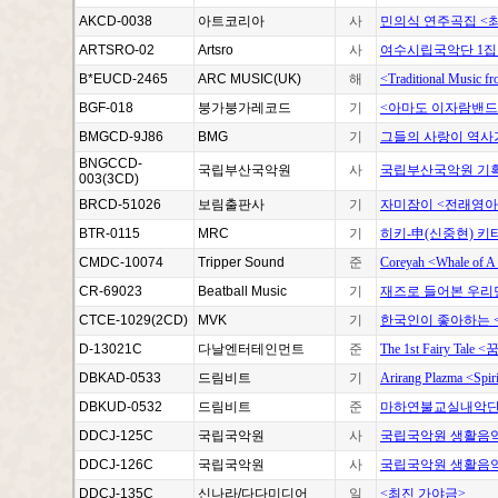
AKCD-0038
아트코리아
사
민의식 연주곡집 <
ARTSRO-02
Artsro
사
여수시립국악단 1집 <S
B*EUCD-2465
ARC MUSIC(UK)
해
<Traditional Music
BGF-018
붕가붕가레코드
기
<아마도 이자람밴드
BMGCD-9J86
BMG
기
그들의 사랑이 역사가
BNGCCD-
국립부산국악원
사
국립부산국악원 기획
003(3CD)
BRCD-51026
보림출판사
기
자미잠이 <전래영
BTR-0115
MRC
기
히키-申(신중현) 키
CMDC-10074
Tripper Sound
준
Coreyah <Whale of A
CR-69023
Beatball Music
기
재즈로 들어본 우리민요
CTCE-1029(2CD)
MVK
기
한국인이 좋아하는 <
D-13021C
다날엔터테인먼트
준
The 1st Fairy Tal
DBKAD-0533
드림비트
기
Arirang Plazma <Spiri
DBKUD-0532
드림비트
준
마하연불교실내악단 
DDCJ-125C
국립국악원
사
국립국악원 생활음악 
DDCJ-126C
국립국악원
사
국립국악원 생활음악 
DDCJ-135C
신나라/다다미디어
일
<최진 가야금>