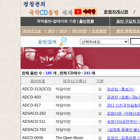
운영자게시판
국악음반-업데이트 기준 |
출반현황
음반 구입처 
2026년신보
|
2025
|
2024
|
2023이전
|
모든음반
음반 관련정보
전체 음반 수 :
185
개
, 전체 CD매수 :
241
매
음반번호
제작사/기획사
구분
ADCD-313(2CD)
익당이반
일
정순임 <흥보가>
ADCD-403
악당이반
일
공경진 <조화>-The 1s
ADCD-917
악당이반
준
2012 신진국악실험
ADSACD-282
악당이반
일
김참다운 <아쟁산조
ADSACD-511
악당이반
준
숙명가야금연주단 <
ADSACD-702
악당이반
일
<김정희 동해안 별신
AGCD-0048
The Open Music
일
조정아 <김죽파류 