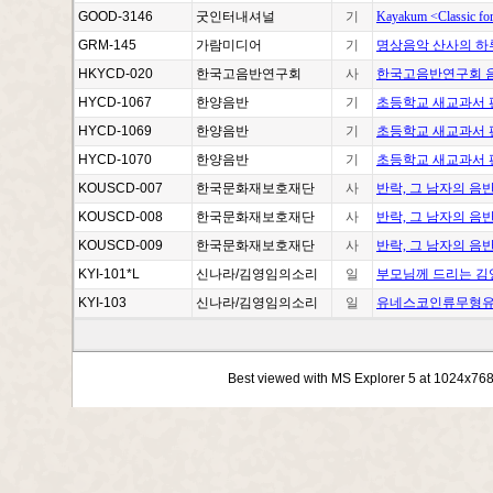
GOOD-3146
굿인터내셔널
기
Kayakum <Classic fo
GRM-145
가람미디어
기
명상음악 산사의 하루
HKYCD-020
한국고음반연구회
사
한국고음반연구회 음
HYCD-1067
한양음반
기
초등학교 새교과서 
HYCD-1069
한양음반
기
초등학교 새교과서 
HYCD-1070
한양음반
기
초등학교 새교과서 
KOUSCD-007
한국문화재보호재단
사
반락, 그 남자의 음
KOUSCD-008
한국문화재보호재단
사
반락, 그 남자의 
KOUSCD-009
한국문화재보호재단
사
반락, 그 남자의 음
KYI-101*L
신나라/김영임의소리
일
부모님께 드리는 김
KYI-103
신나라/김영임의소리
일
유네스코인류무형유산
Best viewed with MS Explorer 5 at 1024x76