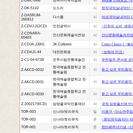
Z-DMC-06B
한국아이국악협회
사
권태룡 전래동요 <
Z-DK-5142
도드리
사
창작국악실내악단 <도
Z-DASRUM-
다스름
사
여성국악실내악단 다스
260912
Z-CDVJ-2(2CD)
인천광역시
사
<인천의 소리, 생명의 노래
Z-CDNARA-
안산문화예술의전당
사
안산문화예술의전당 
60403
Z-CDJA-JJ001
JK Cultures
사
Critics Choice 1 <봄
Z-CDAJ1-44
대천문화원
사
<보령의 민요>
Z-C1-04-6739
진주시립전통예술단
사
무한질주 콘서트 공연
한국예술종합학교 전
사
듣고 싶은 우리음악 
Z-AKCD-0032
통예술원
한국예술종합학교 전
사
듣고 싶은 우리음악 
Z-AKCD-0031
통예술원
한국예술종합학교 전
사
듣고 싶은 우리음악 
Z-AKCD-0030
통예술원
Z-200217(6CD)
임방울국악진흥재단
사
국창 임방울선생 탄신
TOR-003
신나라/토리뮤직
일
이용구 <단소연주집>
TOR-002
신나라/토리뮤직
준
<중앙창작음악단 작품집 
TOR-001
신나라/토리뮤직
준
창단40주년기념 <