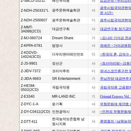
Z-SBCD-10211
해인국악원
사
김묘순의 <우리소리
광주시립국악관현악단
광주문화예술화관
사
Z-NDH-250331*L
운 시간>
Z-NDH-2500607
광주문화예술회관
디
광주시립국악관현악단
Z-MMT-
대금연구회
사
대금연구회 정기공연
3A088(2CD)
Z-MJ-060724
Dream Share
기
<김나라 가야금 찬
Z-KPPA-0781
법영사
사
정예진 <가야금병창
Z-KDDVD-
다우리엔터테인먼트
디
<한국의 혼, 김덕수
14024(3CD)
Z-JS-9901
정선군
사
<정선아리랑>-강원
Z-JIDV-7372
코리아루트
디
유네스코인류구전 및
Z-JIDA-9663
SR Entertainment
기
주님찬양 대금연주곡
Z-HESM-
국립국악원
사
국립국악원 고음향자
0502(2CD)
Z-E3340
MR-LAND INC
기
Oriental Express Vol.
Z-DYC-1-A
윤기획
사
무형문화재 제19호 
Z-DY-C0411(2CD)
인천광역시
사
<인천의 무형문화재 
한국농악보존협회 남
사
류명철의 <남원농악
Z-DTT-411
원시지회