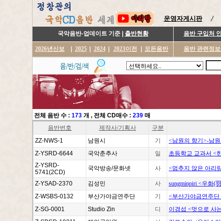
운영자게시판
국악음반-업데이트 기준 |
출반현황
음반 구입처 
2026년신보
|
2025
|
2024
|
2023이전
|
모든음반
음반 관련정보
전체 음반 수 :
173
개
, 전체 CD매수 :
239
매
음반번호
제작사/기획사
구분
ZZ-NWS-1
남원시
기
<남원의 향기>-남
Z-YSRD-6644
국악춘추사
일
초등학교 교과서 <
Z-YSRD-
국악방송/문화넷
사
<멈추지 않은 아리
5741(2CD)
Z-YSAD-2370
김성민
사
sungminpiri <우화(
Z-WSBS-0132
부산가야금연주단
기
<부산가야금연주단
Z-SG-0001
Studio Zin
디
이경섭 <멋으로 사는