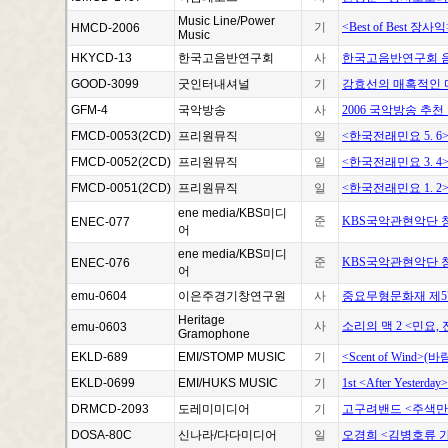
Music Line/Power
기
<Best of Best 장사익
HMCD-2006
Music
HKYCD-13
한국고음반연구회
사
한국고음반연구회 음
GOOD-3099
굿인터내셔널
기
강효선의 매혹적인 마술피
GFM-4
국악방송
사
2006 국악방송 추
FMCD-0053(2CD)
프리원뮤직
일
<한국전래민요 5. 6
FMCD-0052(2CD)
프리원뮤직
일
<한국전래민요 3. 4
FMCD-0051(2CD)
프리원뮤직
일
<한국전래민요 1. 2
ene media/KBS미디
준
KBS국악관현악단 창
ENEC-077
어
ene media/KBS미디
준
KBS국악관현악단 창
ENEC-076
어
emu-0604
이은주경기창연구원
사
중요무형문화재 제5
Heritage
사
소리의 맥 2 <민요
emu-0603
Gramophone
EKLD-689
EMI/STOMP MUSIC
기
<Scent of Wind
EKLD-0699
EMI/HUKS MUSIC
기
1st <After Yesterd
DRMCD-2093
도레미미디어
기
고구려밴드 <주색만
DOSA-80C
신나라/다다미디어
일
오경희 <김병호류 가야