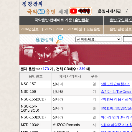
운영자게시판
국악음반-업데이트 기준 |
출반현황
음반 구입처 
2026년신보
|
2025
|
2024
|
2023이전
|
모든음반
음반 관련정보
전체 음반 수 :
173
개
, 전체 CD매수 :
239
매
음반번호
제작사/기획사
구분
NSC-157
신나라
일
<팔도민요여행기>
NSC-156
신나라
기
슬기2 <In The Gree
NSC-155(2CD)
신나라
기
<이병욱의 음악산책 1
NSC-154-
신나라
준
<북한아리랑명창전
1/3*L(3CD)
NSC-153(2CD)
신나라
일
아라리 명가 3대의 
MZD-1034*L
MUZOO Records
사
<호수 이영준 시조창 