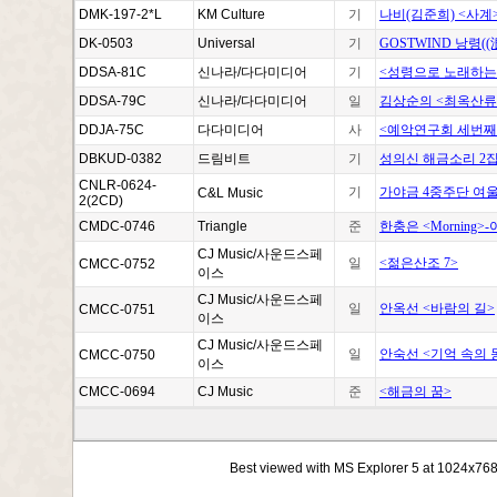
DMK-197-2*L
KM Culture
기
나비(김준희) <사계>-V
DK-0503
Universal
기
GOSTWIND 낭령((浪靈
DDSA-81C
신나라/다다미디어
기
<성령으로 노래하는
DDSA-79C
신나라/다다미디어
일
김상순의 <최옥산류
DDJA-75C
다다미디어
사
<예악연구회 세번째
DBKUD-0382
드림비트
기
성의신 해금소리 2집 <T
CNLR-0624-
기
가야금 4중주단 여울
C&L Music
2(2CD)
CMDC-0746
Triangle
준
한충은 <Morning>-
CJ Music/사운드스페
일
<젊은산조 7>
CMCC-0752
이스
CJ Music/사운드스페
일
안옥선 <바람의 길>
CMCC-0751
이스
CJ Music/사운드스페
일
안숙선 <기억 속의 
CMCC-0750
이스
CMCC-0694
CJ Music
준
<해금의 꿈>
Best viewed with MS Explorer 5 at 1024x76