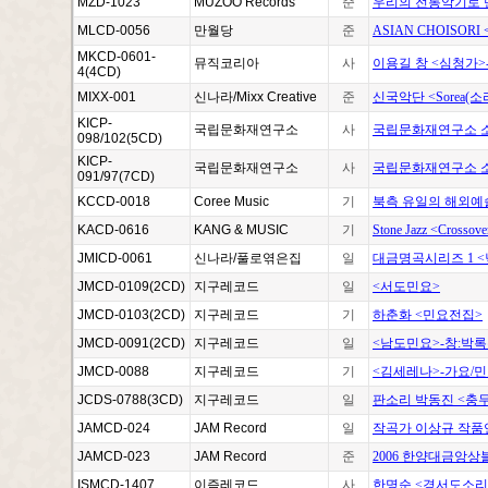
MZD-1023
MUZOO Records
준
우리의 전통악기로 
MLCD-0056
만월당
준
ASIAN CHOISORI
MKCD-0601-
뮤직코리아
사
이용길 창 <심청가>
4(4CD)
MIXX-001
신나라/Mixx Creative
준
신국악단 <Sorea(소
KICP-
국립문화재연구소
사
국립문화재연구소 소
098/102(5CD)
KICP-
국립문화재연구소
사
국립문화재연구소 소
091/97(7CD)
KCCD-0018
Coree Music
기
북측 유일의 해외예술
KACD-0616
KANG & MUSIC
기
Stone Jazz <Crossov
JMICD-0061
신나라/풀로엮은집
일
대금명곡시리즈 1 <
JMCD-0109(2CD)
지구레코드
일
<서도민요>
JMCD-0103(2CD)
지구레코드
기
하춘화 <민요전집>
JMCD-0091(2CD)
지구레코드
일
<남도민요>-창:박록
JMCD-0088
지구레코드
기
<김세레나>-가요/민
JCDS-0788(3CD)
지구레코드
일
판소리 박동진 <충
JAMCD-024
JAM Record
일
작곡가 이상규 작품연
JAMCD-023
JAM Record
준
2006 한양대금앙상블
ISMCD-1407
이즘레코드
사
한명순 <경서도소리 