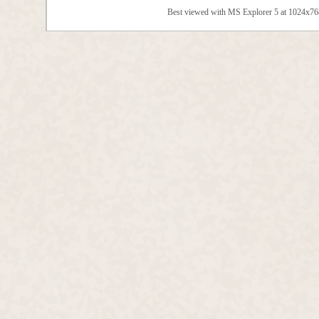
Best viewed with MS Explorer 5 at 1024x7