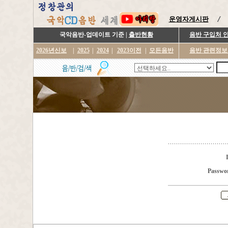
운영자게시판
국악음반-업데이트 기준 |
출반현황
음반 구입처 
2026년신보
|
2025
|
2024
|
2023이전
|
모든음반
음반 관련정보
Passwo