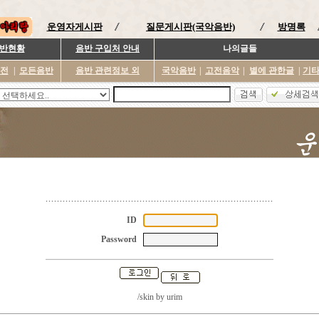
운영자게시판
질문게시판(국악음반)
방명록
반현황
음반 구입처 안내
나의글들
이전
|
모든음반
음반 관련정보 외
국악음반
|
고전음악
|
별에 관한글
|
기
ID
Password
/skin by
urim