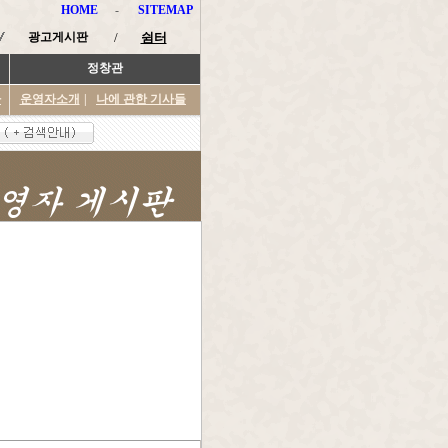
HOME
-
SITEMAP
광고게시판
/
쉼터
정창관
타
운영자소개
|
나에 관한 기사들