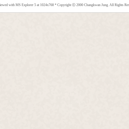
viewed with MS Explorer 5 at 1024x768 * Copyright ⓒ 2000 Changkwan Jung. All Rights Res