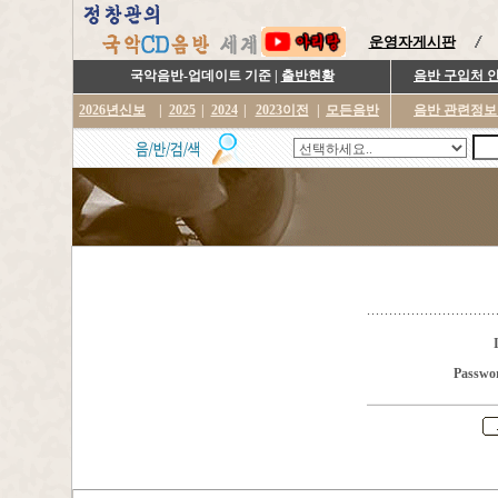
운영자게시판
국악음반-업데이트 기준 |
출반현황
음반 구입처 
2026년신보
|
2025
|
2024
|
2023이전
|
모든음반
음반 관련정보
Passwo