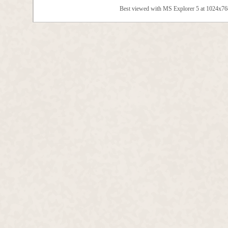
Best viewed with MS Explorer 5 at 1024x7