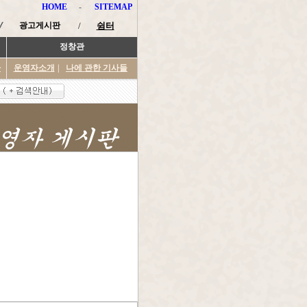
HOME
-
SITEMAP
광고게시판
/
쉼터
정창관
타
운영자소개
|
나에 관한 기사들