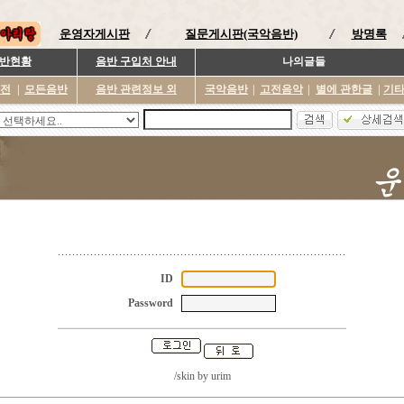
운영자게시판
질문게시판(국악음반)
방명록
반현황
음반 구입처 안내
나의글들
이전
|
모든음반
음반 관련정보 외
국악음반
|
고전음악
|
별에 관한글
|
기
ID
Password
/skin by
urim