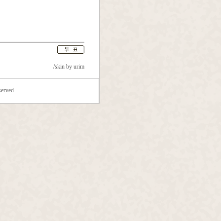
/skin by
urim
erved.