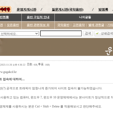
운영자게시판
질문게시판(국악음반)
방명록
반현황
음반 구입처 안내
나의글들
이전
|
모든음반
음반 관련정보 외
국악음반
|
고전음악
|
별에 관한글
|
기
(2025-11-26 오후 4:36:22
: 438,
: 168)
ww.gugakcd.kr
 접속에 대하여....
젝션(?) 공격으로 트래픽이 엄청나게 증가되어 사이트 접속이 불가능하였습니다.
 사용하고 있는 컴퓨터, 윈도우 7, 윈도우 10 운영체제에서는 본사이트가 정상적으로 
영체제를 사용하시는 분은 Ctrl + Shift + Delete 를 적용해보시고 판단해주세요.