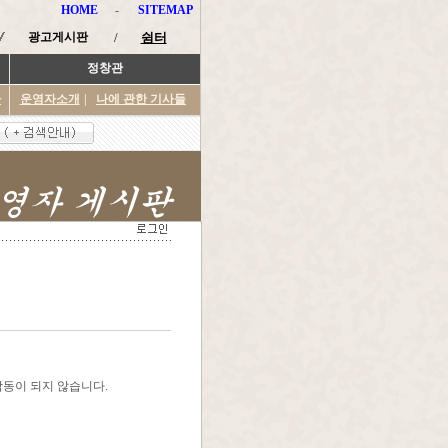
HOME
-
SITEMAP
광고게시판
/
쉼터
정창관
타
운영자소개
|
나에 관한 기사들
작동이 되지 않습니다.