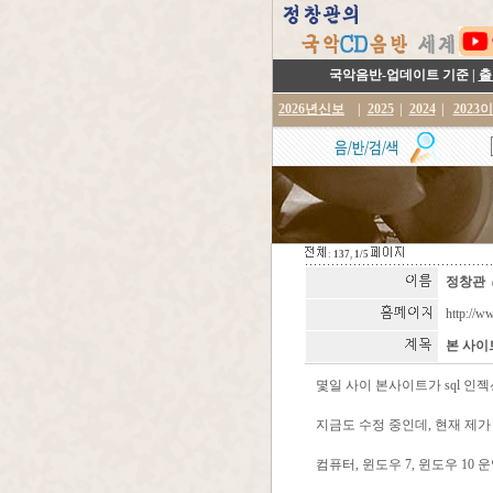
국악음반-업데이트 기준 |
출
2026년신보
|
2025
|
2024
|
2023
:
137
,
1/5
정창관
http://w
본 사이트
몇일 사이 본사이트가 sql 인
지금도 수정 중인데, 현재 제가
컴퓨터, 윈도우 7, 윈도우 10 운