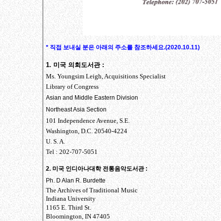
* 직접 보내실 분은 아래의 주소를 참조하세요.(2020.10.11)
1. 미국 의회도서관 :
Ms. Youngsim Leigh, Acquisitions Specialist
Library of Congress
Asian and Middle Eastern Division
Northeast Asia Section
101 Independence Avenue, S.E.
Washington, D.C. 20540-4224
U. S. A.
Tel : 202-707-5051
2. 미국 인디아나대학 전통음악도서관 :
Ph. D Alan R. Burdette
The Archives of Traditional Music
Indiana University
1165 E. Third St.
Bloomington, IN 47405