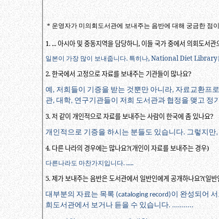
* 운영자가 미의회도서관에 보내주는 음반에 대해 궁금한 점이
1. ...
아시아 및 중동지역을 담당하니
,
이들 국가 중에서 의회도서관
일본이 가장 많이 보내줍니다
.
특히나
, National Diet Library
2.
한국에서 고정으로 자료를 보내주는 기관들이 많나요
?
예
저희들이
기증을
받는
것뿐만
아니라
자료교환프
,
,
관
대학
연구기관들이
저희
도서관과
협정을
맺고
정
,
,
3.
저 같이 개인적으로 자료를 보내주는 사람이 한국에 좀 있나요
?
개인적으로
기증을
하시는
분들도
있습니다
그렇지만
.
4.
다른 나라의 경우에는 많나요
?(
개인이 자료를 보내주는 경우
)
다른나라도 마찬가지입니다
. .....
5.
제가 보내주는 음반은 도서관에서 일반인에게 공개하나요
?(
일반
대부분의
자료는
목록
이
완성되어
서
(cataloging record)
희도서관에서
보거나
듣을
수
있습니다
. ...........