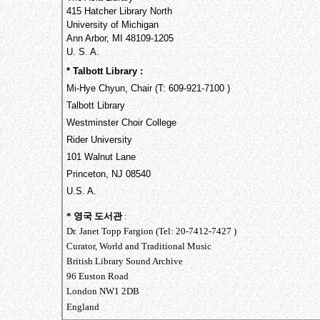
415 Hatcher Library North
University of Michigan
Ann Arbor, MI 48109-1205
U. S. A.
* Talbott Library :
Mi-Hye Chyun, Chair (T: 609-921-7100 )
Talbott Library
Westminster Choir College
Rider University
101 Walnut Lane
Princeton, NJ 08540
U.S. A.
* 영국 도서관
:
Dr. Janet Topp Fargion (Tel: 20-7412-7427 )
Curator, World and Traditional Music
British Library Sound Archive
96 Euston Road
London NW1 2DB
England