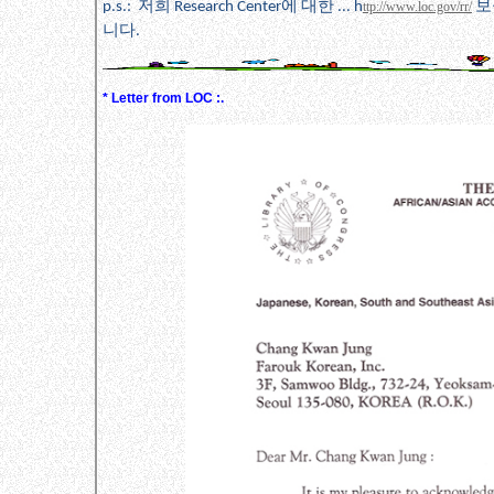
저희
에
대한
보
p.s.:
Research Center
... h
ttp://www.loc.gov/rr/
니다
* Letter from LOC :.