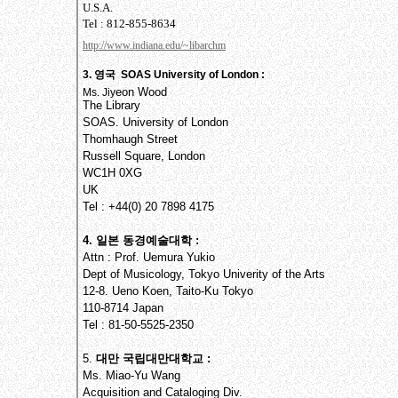
U.S.A.
Tel : 812-855-8634
http://www.indiana.edu/~libarchm
3. 영국 SOAS University of London :
eon Wood
Ms. Jiy
The Library
SOAS. University of London
Thomhaugh Street
Russell Square, London
WC1H 0XG
UK
Tel : +44(0) 20 7898 4175
4. 일본 동경예술대학 :
Attn : Prof. Uemura Yukio
Dept of Musicology, Tokyo Univerity of the Arts
12-8. Ueno Koen, Taito-Ku Tokyo
110-8714 Japan
Tel : 81-50-5525-2350
5.
대만 국립대만대학교 :
Ms. Miao-Yu Wang
Acquisition and Cataloging Div.