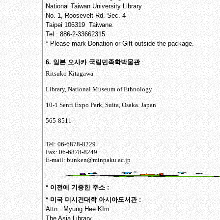
National Taiwan University Library
No. 1, Roosevelt Rd. Sec. 4
Taipei 106319 Taiwane.
Tel : 886-2-33662315
* Please mark Donation or Gift outside the package.
6. 일본 오사카 국립민족학박물관
:
Ritsuko Kitagawa
Library, National Museum of Ethnology
10-1 Senri Expo Park, Suita, Osaka. Japan
565-8511
Tel: 06-6878-8229
Fax: 06-6878-8249
E-mail: bunken@minpaku.ac.jp
* 이전에 기증한 주소 :
* 미국 미시건대학 아시아도서관 :
Attn : Myung Hee KIm
The Asia Library