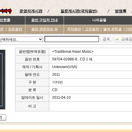
운영자게시판
질문게시판(국악음반)
방명록
반현황
음반 구입처 안내
나의글들
이전
|
모든음반
음반 관련정보 외
국악음반
|
고전음악
|
별에 관한글
|
기
음반명[부제포함]
<Traditional Asian Music>
음반 번호
59704-02986-8 , CD 1 매
제작 / 기획사
Unknown(USA)
발매 연도
2011
구 분
기타반
분 류
CD
업데이트 일시
2011-04-10
비 고