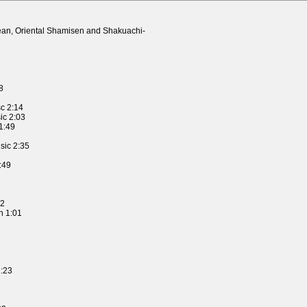
ean, Oriental Shamisen and Shakuachi-
8
c 2:14
ic 2:03
1:49
sic 2:35
:49
3
42
n 1:01
1:23