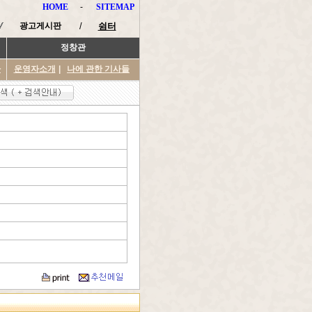
HOME
-
SITEMAP
광고게시판
/
쉼터
정창관
타
운영자소개
|
나에 관한 기사들