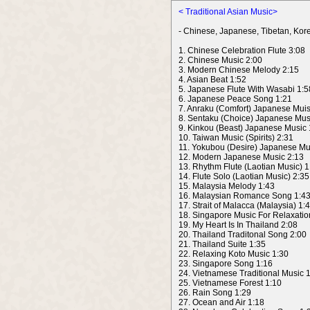
< Traditional Asian Music>
- Chinese, Japanese, Tibetan, Kor
1. Chinese Celebration Flute 3:08
2. Chinese Music 2:00
3. Modern Chinese Melody 2:15
4. Asian Beat 1:52
5. Japanese Flute With Wasabi 1:5
6. Japanese Peace Song 1:21
7. Anraku (Comfort) Japanese Muis
8. Sentaku (Choice) Japanese Mus
9. Kinkou (Beast) Japanese Music 
10. Taiwan Music (Spirits) 2:31
11. Yokubou (Desire) Japanese Mu
12. Modern Japanese Music 2:13
13. Rhythm Flute (Laotian Music) 1
14. Flute Solo (Laotian Music) 2:35
15. Malaysia Melody 1:43
16. Malaysian Romance Song 1:4
17. Strait of Malacca (Malaysia) 1:
18. Singapore Music For Relaxatio
19. My Heart Is In Thailand 2:08
20. Thailand Traditonal Song 2:00
21. Thailand Suite 1:35
22. Relaxing Koto Music 1:30
23. Singapore Song 1:16
24. Vietnamese Traditional Music 
25. Vietnamese Forest 1:10
26. Rain Song 1:29
27. Ocean and Air 1:18