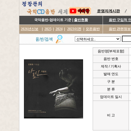
운영자게시판
국악음반-업데이트 기준 |
출반현황
음반 구입처 
2026년신보
|
2025
|
2024
|
2023이전
|
모든음반
음반 관련정보
음반명[부제포함]
음반 번호
제작 / 기획사
발매 연도
구 분
분 류
업데이트 일시
비 고