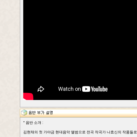
* 음반 소개 :
김현채의 첫 가야금 현대음악 앨범으로 전곡 작곡가 나효신의 작품들로