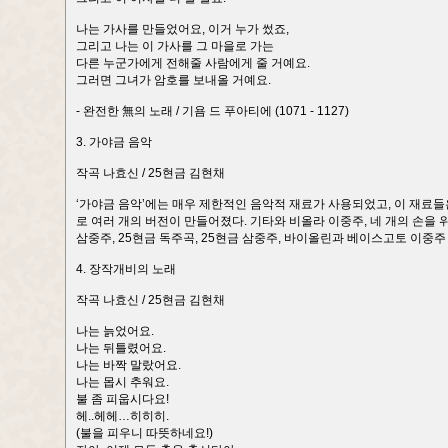
나는 가사를 만들었어요, 이거 누가 썼죠,
그리고 나는 이 가사를 그 마을로 가는
다른 누군가에게 전해줄 사람에게 줄 거예요.
그러면 그녀가 암호를 보내올 거예요.
- 완전한 無의 노래 / 기욤 드 푸아티에 (1071 - 1127)
3. 가야금 음악
작곡 나효신 / 25현금 김현채
‘가야금 음악’에는 매우 제한적인 음악적 재료가 사용되었고, 이 재료들은
로 여러 개의 버전이 만들어졌다. 기타와 비올라 이중주, 네 개의 손을 
삼중주, 25현금 독주곡, 25현금 삼중주, 바이올린과 베이스고토 이중주
4. 장작개비의 노래
작곡 나효신 / 25현금 김현채
나는 늙었어요.
나는 뒤틀렸어요.
나는 바짝 말랐어요.
나는 몹시 추워요.
불 좀 피웁시다요!
헤..헤헤…히히히.
(불을 피우니 따뜻하네요!)