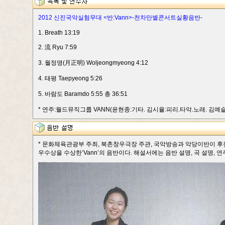
2012 신진국악실험무대 <반:Vann>-천차만별콘서트실황음반-
1. Breath 13:19
2. 流 Ryu 7:59
3. 월정명(月正明) Woljeongmyeong 4:12
4. 태평 Taepyeong 5:26
5. 바람도 Baramdo 5:55 총 36:51
* 연주:월드뮤직그룹 VANN(윤현종:기타. 김시율:피리.타악.노래. 김예슬:타악
* 문화체육관광부 주최, 북촌창우극장 주관, 국악방송과 악당이반이 후원
우수상을 수상한‘Vann’의 음반이다. 해설서에는 음반 설명, 곡 설명, 연주