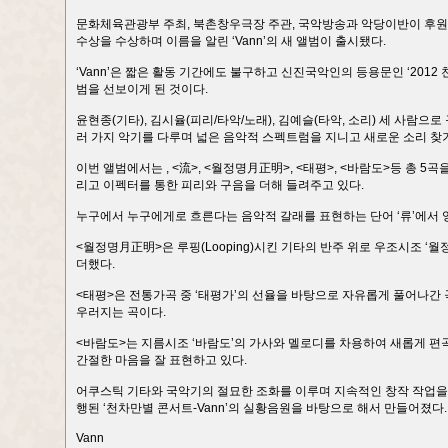
문화체육관광부 주최, 북촌창우극장 주관, 국악방송과 악당이반이 후원하는
수상을 수상하며 이름을 알린 ‘Vann’의 새 앨범이 출시됐다.
‘Vann’은 짧은 활동 기간에도 불구하고 신진국악인의 등용문인 ‘201
범을 선보이게 된 것이다.
윤현종(기타), 김시율(피리/타악/노래), 김예슬(타악, 소리) 세 사람으
러 가지 악기를 다루며 넓은 음악적 스펙트럼을 지니고 새로운 소리 찾기
이번 앨범에서는 , <流>, <월정명月正明>, <태평>, <바람도>등 총 
리고 이펙터를 통한 피리와 구음을 더해 들려주고 있다.
누구에서 누구에게로 흐른다는 음악적 갈래를 표현하는 단어 ‘류’에서 
<월정명月正明>은 루핑(Looping)시킨 기타의 반주 위로 우조시조 
더했다.
<태평>은 전통가곡 중 ‘태평가’의 선율을 바탕으로 자유롭게 풀어나간
우러지는 곡이다.
<바람도>는 지름시조 ‘바람도’의 가사와 멜로디를 차용하여 새롭게 편
간절한 마음을 잘 표현하고 있다.
어쿠스틱 기타와 국악기의 절묘한 조화를 이루며 지속적인 창작 작업을 하고
행된 ‘천차만별 콘서트-Vann’의 실황음원을 바탕으로 해서 만들어졌다.
Vann