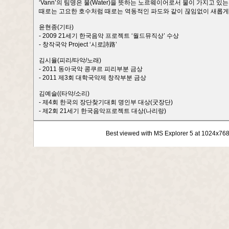
‘Vann’의 팀명은 물(Water)을 뜻하는 노르웨이어로서 물이 가지고 
때로는 고요한 호수처럼 때로는 역동적인 파도와 같이 끊임없이 새롭게 흐르
윤현종(기타)
- 2009 21세기 한국음악 프로젝트 ‘월드뮤직상’ 수상
- 창작국악 Project ‘시로詩路’
김시율(피리/타악/노래)
- 2011 동아국악 콩쿠르 피리부분 금상
- 2011 제3회 대학국악제 창작부분 금상
김예슬((타악/소리)
- 제4회 한국의 장단찾기대회 명인부 대상(굿장단)
- 제2회 21세기 한국음악프로젝트 대상(나리랑)
Best viewed with MS Explorer 5 at 1024x76