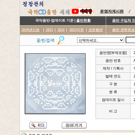
운영자게시판
국악음반-업데이트 기준 |
출반현황
음반 구입처 
2026년신보
|
2025
|
2024
|
2023이전
|
모든음반
음반 관련정보
음반명[부제포함]
음반 번호
제작 / 기획사
발매 연도
구 분
분 류
업데이트 일시
비 고