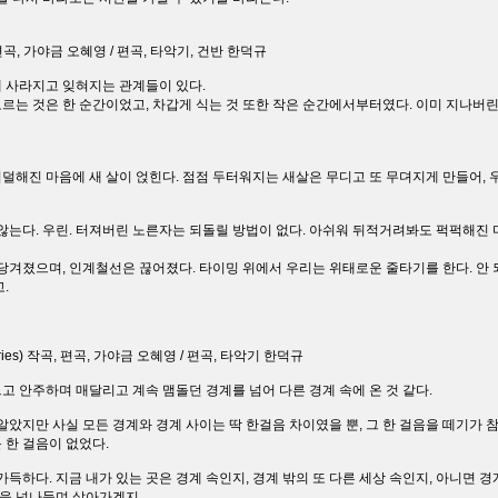
, 편곡, 가야금 오혜영 / 편곡, 타악기, 건반 한덕규
 사라지고 잊혀지는 관계들이 있다.
르는 것은 한 순간이었고, 차갑게 식는 것 또한 작은 순간에서부터였다. 이미 지나버
덜해진 마음에 새 살이 얹힌다. 점점 두터워지는 새살은 무디고 또 무뎌지게 만들어, 
않는다. 우린. 터져버린 노른자는 되돌릴 방법이 없다. 아쉬워 뒤적거려봐도 퍽퍽해진 
당겨졌으며, 인계철선은 끊어졌다. 타이밍 위에서 우리는 위태로운 줄타기를 한다. 안 
.
daries) 작곡, 편곡, 가야금 오혜영 / 편곡, 타악기 한덕규
 안주하며 매달리고 계속 맴돌던 경계를 넘어 다른 경계 속에 온 것 같다.
알았지만 사실 모든 경계와 경계 사이는 딱 한걸음 차이였을 뿐, 그 한 걸음을 떼기가 
 한 걸음이 없었다.
가득하다. 지금 내가 있는 곳은 경계 속인지, 경계 밖의 또 다른 세상 속인지, 아니면 
밖을 넘나들며 살아가겠지.