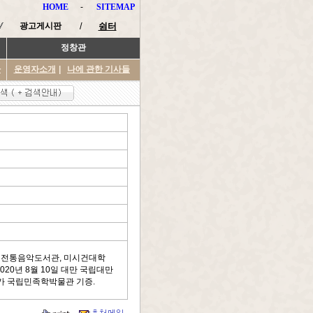
HOME
-
SITEMAP
광고게시판
/
쉼터
정창관
타
운영자소개
|
나에 관한 기사들
대학 전통음악도서관, 미시건대학
020년 8월 10일 대만 국립대만
오사카 국립민족학박물관 기증.