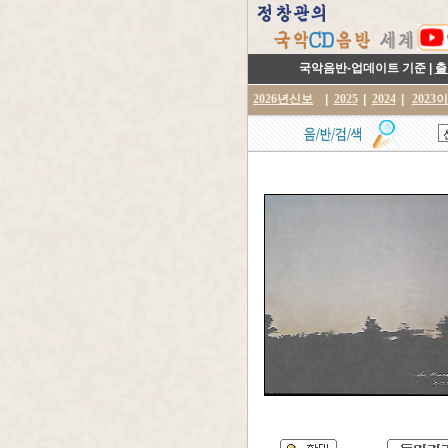
국악음반-업데이트 기준 |
출
2026년신보
|
2025
|
2024
|
2023