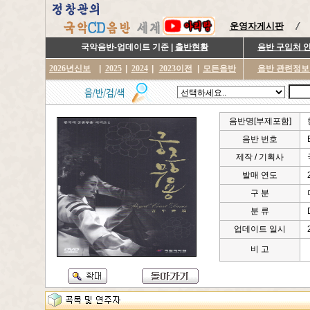
운영자게시판
국악음반-업데이트 기준 |
출반현황
음반 구입처 
2026년신보
|
2025
|
2024
|
2023이전
|
모든음반
음반 관련정보
음반명[부제포함]
음반 번호
제작 / 기획사
발매 연도
구 분
분 류
업데이트 일시
비 고