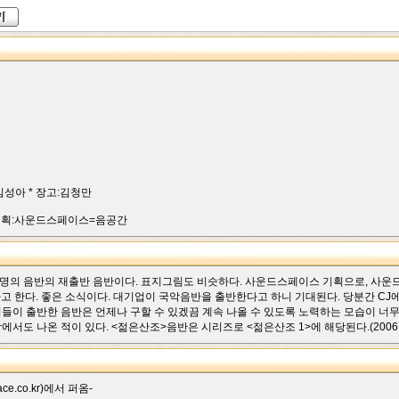
:김성아 * 장고:김청만
울. * 기획:사운드스페이스=음공간
 동명의 음반의 재출반 음반이다. 표지그림도 비슷하다. 사운드스페이스 기획으로, 사
온다고 한다. 좋은 소식이다. 대기업이 국악음반을 출반한다고 하니 기대된다. 당분간 
들이 출반한 음반은 언제나 구할 수 있겠끔 계속 나올 수 있도록 노력하는 모습이 너
도 나온 적이 있다. <젊은산조>음반은 시리즈로 <젊은산조 1>에 해당된다.(2006.9
e.co.kr)에서 퍼옴-