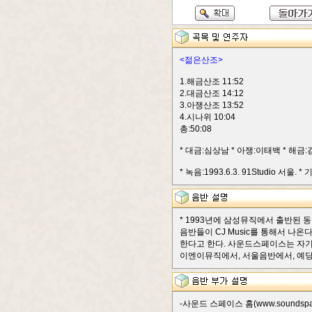
<젊은산조>
1.해금산조 11:52
2.대금산조 14:12
3.아쟁산조 13:52
4.시나위 10:04
총:50:08
* 대금:심상남 * 아쟁:이태백 * 해금
* 녹음:1993.6.3. 91Studio 서
* 1993년에 삼성뮤직에서 출반된
음반들이 CJ Music를 통해서 나
한다고 한다. 사운드스페이스는 자기
이엔이뮤직에서, 서울음반에서, 예당에서
-사운드 스페이스 홈(www.soundspac