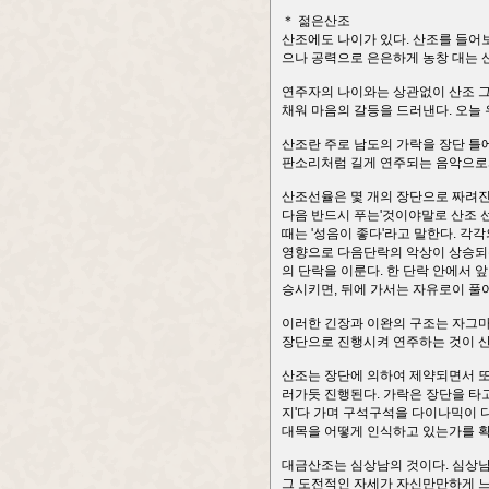
＊ 젊은산조
산조에도 나이가 있다. 산조를 들어보
으나 공력으로 은은하게 농창 대는 
연주자의 나이와는 상관없이 산조 그
채워 마음의 갈등을 드러낸다. 오늘 
산조란 주로 남도의 가락을 장단 틀
판소리처럼 길게 연주되는 음악으로서
산조선율은 몇 개의 장단으로 짜려진 단
다음 반드시 푸는'것이야말로 산조 
때는 '성음이 좋다'라고 말한다. 
영향으로 다음단락의 악상이 상승되는
의 단락을 이룬다. 한 단락 안에서 
승시키면, 뒤에 가서는 자유로이 풀어
이러한 긴장과 이완의 구조는 자그마하
장단으로 진행시켜 연주하는 것이 산조이
산조는 장단에 의하여 제약되면서 또
러가듯 진행된다. 가락은 장단을 타고
지'다 가며 구석구석을 다이나믹이 
대목을 어떻게 인식하고 있는가를 확
대금산조는 심상남의 것이다. 심상남의
그 도전적인 자세가 자신만만하게 느