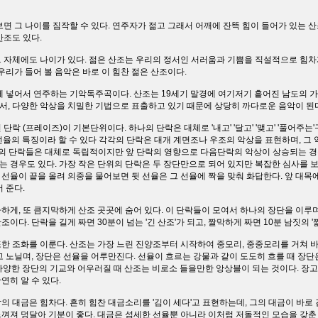
면 그 나이를 짐작할 수 있다. 연주자가 젊고 그래서 어깨에 잔뜩 힘이 들어가 있는 산
산조도 있다.
 자체에도 나이가 있다. 젊은 산조는 우리의 정서인 서러움과 기쁨을 직설적으로 힘차
우리가 들어 볼 음악은 바로 이 힘찬 젊은 산조이다.
에 넣어서 연주하는 기악독주곡이다. 산조는 19세기 말경에 여기저기 흩어진 남도의 
, 다양한 악상을 치밀한 기법으로 표출하고 있기 때문에 상당히 까다로운 음악이 된
락 (프레이즈)이 기본단위이다. 하나의 단락은 대체로 '내고' '달고' '맺고' '풀어주는
선율의 특징이라 할 수 있다 각각의 단락은 대개 계면조나 우조의 악상을 표현하며, 그
각각의 단락들은 대체로 독립적이지만 앞 단락의 영향으로 다음단락의 악상이 상승되는 경
 경우도 있다. 가장 작은 단위의 단락은 두 장단만으로 되어 있지만 복잡한 심사를 
앞 선율이 끝을 올려 의중을 물어보면 뒷 선율은 그 선율에 짝을 맞춰 화답한다. 앞 대목
 준다.
게, 또 큼지막하게 산조 곳곳에 숨어 있다. 이 단락들이 모여서 하나의 장단을 이루며
다. 단락을 길게 짜면 30분이 넘는 '긴 산조'가 되고, 짤막하게 짜면 10분 남짓의 '짧
한 조화를 이룬다. 산조는 가장 느린 진양조부터 시작하여 중모리, 중중모리를 거쳐 
 노닐며, 장단은 선율을 어루만진다. 선율이 흐르는 강물과 같이 도도히 흐를 때 장단은
다양한 장단의 기교와 어우러질 때 산조는 비로소 들을만한 앙상블이 되는 것이다. 장
연히 알 수 있다.
 대금은 힘차다. 흔히 힘찬 대금소리를 '김이 세다'고 표현하는데, 그의 대금이 바로 
껴져 덩달아 기분이 좋다. 대금은 섬세한 선율뿐 아니라 이처럼 저돌적인 모습을 갖춘