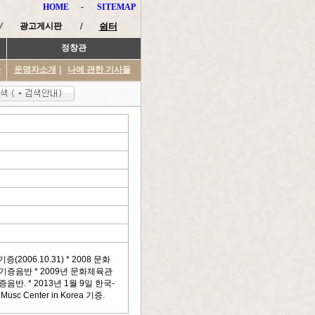
HOME
-
SITEMAP
광고게시판
/
쉼터
정창관
타
운영자소개
|
나에 관한 기사들
(2006.10.31) * 2008 문화
증음반 * 2009년 문화체육관
 * 2013년 1월 9일 한국-
usc Center in Korea 기증.