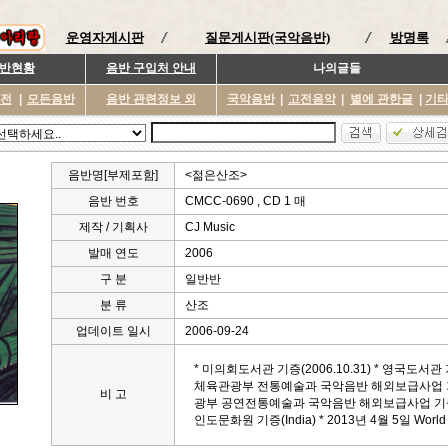
운영자게시판
질문게시판(국악음반)
방명록
반현황
음반 구입처 안내
나의글들
이전
|
모든음반
음반 관련정보 외
국악음반
|
고전음악
|
별에 관한글
|
기
음반명[부제포함]
<젊은산조>
음반 번호
CMCC-0690 , CD 1 매
제작 / 기획사
CJ Music
발매 연도
2006
구 분
일반반
분 류
산조
업데이트 일시
2006-09-24
* 미의회도서관 기증(2006.10.31) * 영국도서관 기증
체육관광부 전통예술과 국악음반 해외보급사업 기
비 고
광부 공연전통예술과 국악음반 해외보급사업 기증음반.
인도문화원 기증(India) * 2013년 4월 5일 World M