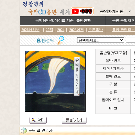
운영자게시판
국악음반-업데이트 기준 |
출반현황
음반 구입처 
2026년신보
|
2025
|
2024
|
2023이전
|
모든음반
음반 관련정보
음반명[부제포함]
음반 번호
제작 / 기획사
발매 연도
구 분
분 류
업데이트 일시
비 고