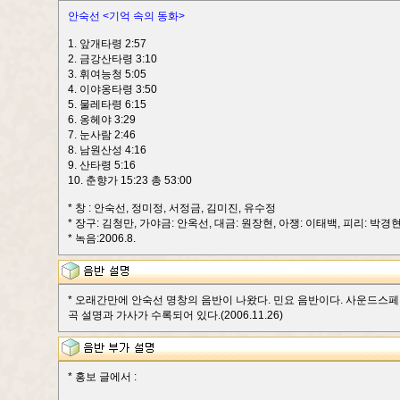
안숙선 <기억 속의 동화>
1. 앞개타령 2:57
2. 금강산타령 3:10
3. 휘여능청 5:05
4. 이야옹타령 3:50
5. 물레타령 6:15
6. 옹헤야 3:29
7. 눈사람 2:46
8. 남원산성 4:16
9. 산타령 5:16
10. 춘향가 15:23 총 53:00
* 창 : 안숙선, 정미정, 서정금, 김미진, 유수정
* 장구: 김청만, 가야금: 안옥선, 대금: 원장현, 아쟁: 이태백, 피리: 박경
* 녹음:2006.8.
* 오래간만에 안숙선 명창의 음반이 나왔다. 민요 음반이다. 사운드스페이
곡 설명과 가사가 수록되어 있다.(2006.11.26)
* 홍보 글에서 :