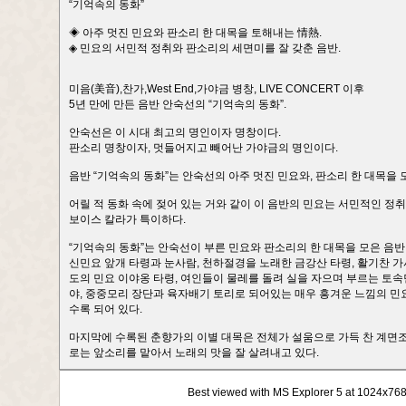
“기억속의 동화”
◈ 아주 멋진 민요와 판소리 한 대목을 토해내는 情熱.
◈ 민요의 서민적 정취와 판소리의 세면미를 잘 갖춘 음반.
미음(美音),찬가,West End,가야금 병창, LIVE CONCERT 이후
5년 만에 만든 음반 안숙선의 “기억속의 동화”.
안숙선은 이 시대 최고의 명인이자 명창이다.
판소리 명창이자, 멋들어지고 빼어난 가야금의 명인이다.
음반 “기억속의 동화”는 안숙선의 아주 멋진 민요와, 판소리 한 대목을 
어릴 적 동화 속에 젖어 있는 거와 같이 이 음반의 민요는 서민적인 정
보이스 칼라가 특이하다.
“기억속의 동화”는 안숙선이 부른 민요와 판소리의 한 대목을 모은 음반
신민요 앞개 타령과 눈사람, 천하절경을 노래한 금강산 타령, 활기찬 
도의 민요 이야옹 타령, 여인들이 물레를 돌려 실을 자으며 부르는 토
야, 중중모리 장단과 육자배기 토리로 되어있는 매우 흥겨운 느낌의 민
수록 되어 있다.
마지막에 수록된 춘향가의 이별 대목은 전체가 설움으로 가득 찬 계면조
로는 앞소리를 맡아서 노래의 맛을 잘 살려내고 있다.
Best viewed with MS Explorer 5 at 1024x76