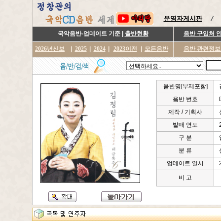
운영자게시판
국악음반-업데이트 기준 |
출반현황
음반 구입처 
2026년신보
|
2025
|
2024
|
2023이전
|
모든음반
음반 관련정보
음반명[부제포함]
음반 번호
제작 / 기획사
발매 연도
구 분
분 류
업데이트 일시
비 고