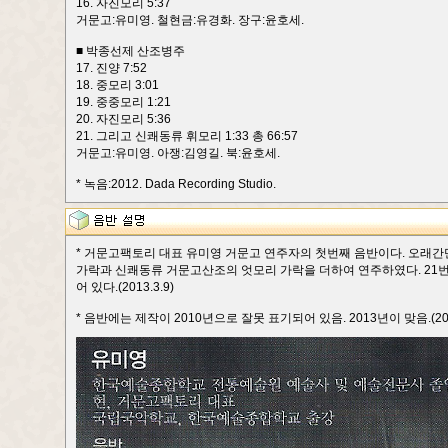
16. 자진모리 5:37
거문고:유미영. 철현금:유경화. 장구:윤호세.
■ 박종선제 산조병주
17. 진양 7:52
18. 중모리 3:01
19. 중중모리 1:21
20. 자진모리 5:36
21. 그리고 신쾌동류 휘모리 1:33 총 66:57
거문고:유미영. 아쟁:김영길. 북:윤호세.
* 녹음:2012. Dada Recording Studio.
* 거문고팩토리 대표 유미영 거문고 연주자의 첫번째 음반이다. 오래간만
가락과 신쾌동류 거문고산조의 엇모리 가락을 더하여 연주하였다. 21번
어 있다.(2013.3.9)
* 음반에는 제작이 2010년으로 잘못 표기되어 있음. 2013년이 맞음.(2013