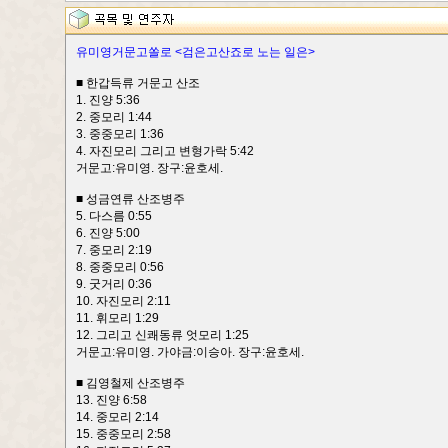
유미영거문고쏠로 <검은고산죠로 노는 일은>
■ 한갑득류 거문고 산조
1. 진양 5:36
2. 중모리 1:44
3. 중중모리 1:36
4. 자진모리 그리고 변형가락 5:42
거문고:유미영. 장구:윤호세.
■ 성금연류 산조병주
5. 다스름 0:55
6. 진양 5:00
7. 중모리 2:19
8. 중중모리 0:56
9. 굿거리 0:36
10. 자진모리 2:11
11. 휘모리 1:29
12. 그리고 신쾌동류 엇모리 1:25
거문고:유미영. 가야금:이승아. 장구:윤호세.
■ 김영철제 산조병주
13. 진양 6:58
14. 중모리 2:14
15. 중중모리 2:58