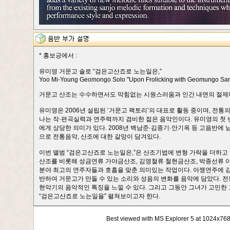
* 홍보긍에서 :
유미영 거문고 솔로 “검은고산죠로 노는일은,”
Yoo Mi-Young Geomongo Solo "Upon Frolicking with Geomungo San
거문고 산조는 수수하면서도 막힘없는 시원스러움과 인간 내면의 절제미
유미영은 2006년 설립된 ‘거문고 팩토리’의 대표로 활동 중이며, 전
나는 작·편곡실력과 연주력까지 겸비한 젊은 음악인이다. 유미영의 첫 
에게 상당한 의미가 있다. 2008년 백남준·김종기·안기옥 등 고음반에
으로 전통음악, 산조에 대한 갈망이 담겨있다.
이번 앨범 “검은고산죠로 노는일은,”은 산조기법에 변형 가락을 더하고
산조를 비롯해 성금연류 가야금산조, 김영철류 철현금산조, 박종선류 
분야 최고의 연주자들과 호흡을 맞춘 의미있는 작업이다. 아쟁연주에 김
반하여 거문고가 만들 수 있는 소리와 성음의 변화를 음악에 담았다. 전
현악기의 음악적인 특징을 느낄 수 있다. 그리고 그동안 그녀가 고민한
“검은고산죠로 노는일을” 펼쳐보이고자 한다.
Best viewed with MS Explorer 5 at 1024x76