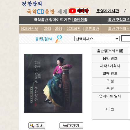
운영자게시판
국악음반-업데이트 기준 |
출반현황
음반 구입처 
2026년신보
|
2025
|
2024
|
2023이전
|
모든음반
음반 관련정보
음반명[부제포함]
음반 번호
제작 / 기획사
발매 연도
구 분
분 류
업데이트 일시
비 고