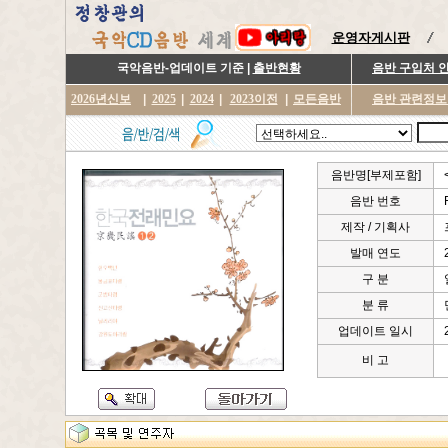
운영자게시판
국악음반-업데이트 기준 |
출반현황
음반 구입처 
2026년신보
|
2025
|
2024
|
2023이전
|
모든음반
음반 관련정보
음반명[부제포함]
음반 번호
제작 / 기획사
발매 연도
구 분
분 류
업데이트 일시
비 고