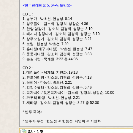
<한국전래민요 5. 6>-남도민요-
CD 1 :
1. 농부가 - 박초선. 한농성. 8:14
2. 성주풀이 - 김소희. 김경희. 성창순. 4:36
3. 한양 얌잠가 - 김소희. 김경희. 성창순. 3:10
4. 쾌지나 칭칭나네 - 김소희. 김경희. 성창순. 3:10
5. 상주모심기 - 김소희. 김경희. 성창순. 3:21
6. 보렴 - 한농성. 박초선. 7:20
7. 홍타령(개구리타령) - 박초선. 한농성. 7:47
8. 둥둥개타령 - 김소희. 김경희. 성창순. 3:33
9. 는실타령 - 묵계월. 3:23 총 44:36
CD 2 :
1. 대감놀이 - 묵계월. 지연화. 19:13
2. 진도아리랑 - 김소희. 김경희. 성창순. 4:18
3. 옹헤야 - 한농성. 박초선. 2:21
4. 강강수월래 - 김소희. 김경희. 성창순. 5:49
5. 육자백이 / 잦은육자백이 - 김소희. 김경희. 성창순. 10:00
6. 까투리 타령 - 박초선. 한농성. 2:21
7. 새타령 - 김소희. 김경희. 성창순. 8:27 총 52:30
* 반주:국악기.
* 연주자 수정 : 한노성 -> 한농성. 지연희 -> 지연화.