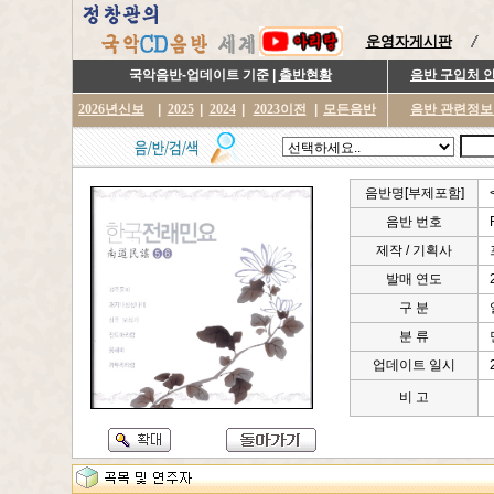
운영자게시판
국악음반-업데이트 기준 |
출반현황
음반 구입처 
2026년신보
|
2025
|
2024
|
2023이전
|
모든음반
음반 관련정보
음반명[부제포함]
음반 번호
제작 / 기획사
발매 연도
구 분
분 류
업데이트 일시
비 고