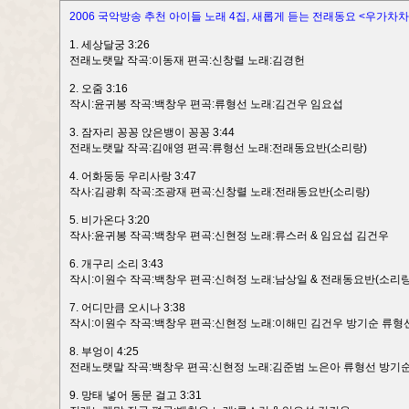
2006 국악방송 추천 아이들 노래 4집, 새롭게 듣는 전래동요 <우가차차
1. 세상달궁 3:26
전래노랫말 작곡:이동재 편곡:신창렬 노래:김경헌
2. 오줌 3:16
작시:윤귀봉 작곡:백창우 편곡:류형선 노래:김건우 임요섭
3. 잠자리 꽁꽁 앉은뱅이 꽁꽁 3:44
전래노랫말 작곡:김애영 편곡:류형선 노래:전래동요반(소리랑)
4. 어화둥둥 우리사랑 3:47
작사:김광휘 작곡:조광재 편곡:신창렬 노래:전래동요반(소리랑)
5. 비가온다 3:20
작사:윤귀봉 작곡:백창우 편곡:신현정 노래:류스러 & 임요섭 김건우
6. 개구리 소리 3:43
작시:이원수 작곡:백창우 편곡:신혀정 노래:남상일 & 전래동요반(소리랑
7. 어디만큼 오시나 3:38
작시:이원수 작곡:백창우 편곡:신현정 노래:이해민 김건우 방기순 류형
8. 부엉이 4:25
전래노랫말 작곡:백창우 편곡:신현정 노래:김준범 노은아 류형선 방기
9. 망태 넣어 동문 걸고 3:31