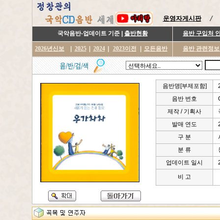
운영자게시판
국악음반-업데이트 기준 |
출반현황
음반 구입처 
2026년신보
|
2025
|
2024
|
2023이전
|
모든음반
음반 관련정보
음반명[부제포함]
음반 번호
제작 / 기획사
발매 연도
구 분
분 류
업데이트 일시
비 고