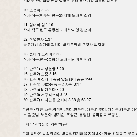
전래노랫말 작곡.편곡:백창우 노래:류스런 & 임요섭 김건우
10. 코생이 3:23
작사.작곡:박수남 편곡:최지혜 노래:박소영
11. 힘내라 힘 1:16
작사.작곡.편곡:류형선 노래:박지영 김선미
12. 작별인사 1:37
물도깨비 슬기쌤:김선미 바위도깨비 으랏차:박지영
13. 솟아라 도깨비 3:36
작사.작곡.편곡:류형선 노래:김선미 박지영
14. 반주1) 세상달궁 3:26
15. 반주2) 오줌 3:16
16. 반주3) 잠자리 꽁꽁 앉은뱅이 꽁꽁 3:44
17. 반주4）어화둥둥 우리사랑 3:47
18. 반주5) 비가온다 3:20
19. 반주6) 개구리소리 3:43
20. 반주7) 어디만큼 오시나 3:38 총 68:07
* 반주 - 대금.소금:박경민. 피리:안은경. 해금:김주리. 가야금.양금:정
스:김준범. 노은아. 방기순. 조상근. 류형선. 음악감독:류형선,
* 제작:국악방송. 기획:최유이.
* 이 음반은 방송위원회 방송발전기금을 지원받아 전국 초등학교 무료