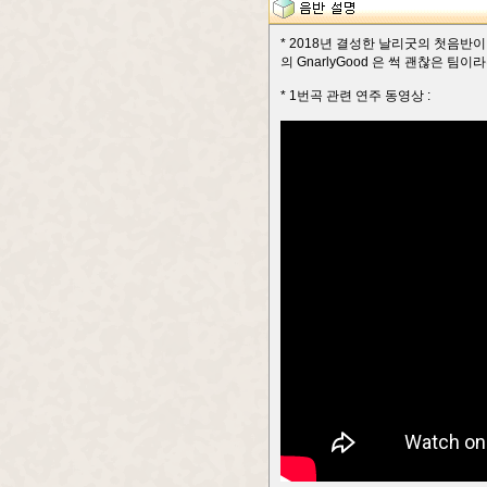
* 2018년 결성한 날리굿의 첫음반
의 GnarlyGood 은 썩 괜찮은 팀이라
* 1번곡 관련 연주 동영상 :