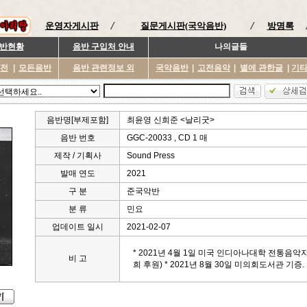
운영자게시판
질문게시판(국악음반)
방명록
반현황
음반 구입처 안내
나의글들
이전
|
모든음반
음반 관련정보 외
국악음반
|
고전음악
|
별에 관한글
|
기
음반명[부제포함]
최윤영 신희준 <날리굿>
음반 번호
GGC-20033 , CD 1 매
제작 / 기획사
Sound Press
발매 연도
2021
구 분
준국악반
분 류
민요
업데이트 일시
2021-02-07
* 2021년 4월 1일 미국 인디아나대학 전통음
비 고
희 후원) * 2021년 8월 30일 미의회도서관 기증.