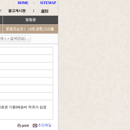
HOME
-
SITEMAP
광고게시판
/
쉼터
정창관
타
운영자소개
|
나에 관한 기사들
악자료관 기증(배송비 작곡가 김정