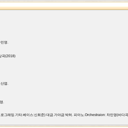
차민영.
(2018)
지산엽.
영.
 프로그래밍.기타.베이스:신희준) 대금.가야금:박허. 피아노.Orchestraion: 차민영(바다