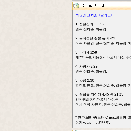
최윤영 신희준 <날리굿>
1. 천안삼거리 3:32
편곡:신희준. 최윤영.
2. 동지섣달 꽃본 듯이 4:41
작곡:차민영. 편곡:신희준. 최윤영. 
3. 바다 4 3:58
제2회 옥천지용창작가요제 대상 수상곡
4. 사랑가 2:29
편곡:신희준. 최윤영.
5. 싸름 2:36
함경도 민요. 편곡:신희준. 최윤영. 
6. 꽃밥을 지어라 4:45 총 21:23
인천평화창작가요제 대상곡
작사.작곡:차민영. 편곡:신희준. 최윤
* 연주:날리굿(노래.Chrus:최윤영.
랑가Featuring:전병훈.