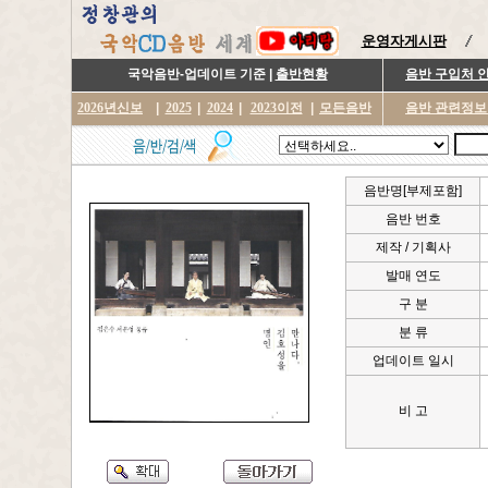
운영자게시판
국악음반-업데이트 기준 |
출반현황
음반 구입처 
2026년신보
|
2025
|
2024
|
2023이전
|
모든음반
음반 관련정보
음반명[부제포함]
음반 번호
제작 / 기획사
발매 연도
구 분
분 류
업데이트 일시
비 고