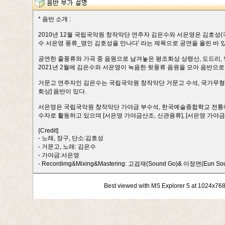
* 음반 소개 :
2010년 12월 국립국악원 창작악단 연주자 김은수와 서은영은 김호성
수 서은영 풍류_명인 김호성을 만나다' 라는 제목으로 공연을 올린 바 있
공연한 줄풍류와 가곡 중 음원으로 남겨놓은 평조회상 상령산, 도드리, 
2021년 2월에 김은수와 서은영이 녹음한 뒷풍류 음원을 모아 음반으로
거문고 연주자인 김은수는 국립국악원 창작악단 거문고 수석, 국가무형
회상] 음반이 있다.
서은영은 국립국악원 창작악단 가야금 부수석, 한국예술종합학교 전통예
수자로 활동하고 있으며 [서은영 가야금산조, 신관용류], [서은영 가야금
{Credit]
- 노래, 장구, 단소:김호성
- 거문고, 노래: 김은수
- 가야금:서은영
- Recordimg&Mixing&Mastering: 고검재(Sound Go)& 이정면(Eun So
Best viewed with MS Explorer 5 at 1024x76