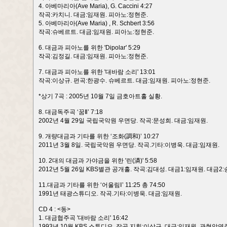
4. 아베마리아(Ave Maria), G. Caccini 4:27
작곡:카치니. 대금:임재원. 피아노:정현준.
5. 아베마리아(Ave Maria) , R. Schbert 3:56
작곡:슈베르트. 대금:임재원. 피아노:정현준.
6. 대금과 피아노를 위한 'Dipolar' 5:29
작곡:김정길. 대금:임재원. 피아노:정현준.
7. 대금과 피아노를 위한 '대바람 소리' 13:01
작곡:이상규. 편곡:한광수. 슈베르트. 대금:임재원. 피아노:정현준.
*상기 7곡 : 2005년 10월 7일 금호아트홀 실황.
8. 대금독주곡 ‘꿈Ⅱ’ 7:18
2002년 4월 29일 국립국악원 우면당. 작곡:문성희. 대금:임재원.
9. 개량대금과 기타를 위한 ‘조화(調和)’ 10:27
2011년 3월 8일. 국립국악원 우면당. 작곡.기타:이병욱. 대금:임재원.
10. 2대의 대금과 가야금을 위한 '린(潾)' 5:58
2012년 5월 26일 KBS별관 공개홀. 작곡:김대성. 대금1:임재원. 대금2
11.대금과 기타를 위한 ‘어울림Ⅰ’ 11:25 총 74:50
1991년 태광스튜디오. 작곡.기타:이병욱. 대금:임재원.
CD 4 : <동>
1. 대금협주곡 '대바람 소리' 16:42
1993년 10월 KBS 스튜디오. 작곡.지휘:이상규. 대금:임재원. 관현악