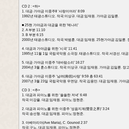
CD 2 : <하>
1. 대금·가야금 이중주Ⅱ ‘사랑이어라’ 8:09
1992년 태광스튜디오. 작곡:이상규. 대금:임재원. 가야금:김일륜.
■ 25현 가야금과 대금을 위한 '메나리'
2. A 부분 11:10
3. B 부분 6:15
2000년 태광스튜디오. 작곡:박범훈. 대금:임재원. 25현가야금:김일륜. 
4. 대금과 가야금을 위한 '시곡' 11:41
1995년 11월 1일 국립국악원 소극장. 태광스튜디오. 작곡:서경선. 대금
5. 대금·가야금 이중주 '대바람소리' 16:27
2004년 3월 훈스튜디오. 작곡:이상규. 대금:임재원. 가야금:김잃륜. 장
6. 대금·가야금 이중주 ‘남려(南侶)사랑’ 9:59 총 63:41
2007년 3월 23일 국립국악원 우면당. 작곡:김용만. 대금:임재원. 가야금
CD 3 : <추>
1. 대금과 피아노를 위한 ‘쓸쓸한 저녁’ 6:48
작곡:이강율. 대금:임재원. 피아노:정현준.
2. 대금과 피아노를 위한 이중주 '성음지계(聲音之界)' 3:24
작곡:송선형. 대금:임재원. 피아노:정현준.
3. 아베마리아(Ave Maria), C. Gounod 2:37
작곡:구노. 대금:임재원. 피아노:정현준.