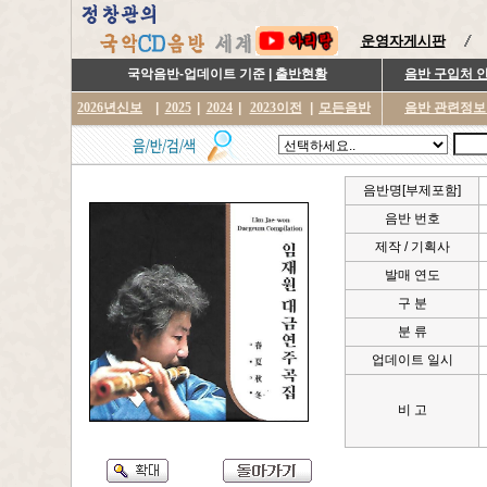
운영자게시판
국악음반-업데이트 기준 |
출반현황
음반 구입처 
2026년신보
|
2025
|
2024
|
2023이전
|
모든음반
음반 관련정보
음반명[부제포함]
음반 번호
제작 / 기획사
발매 연도
구 분
분 류
업데이트 일시
비 고