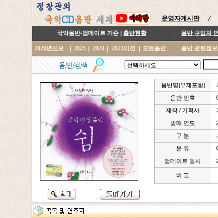
운영자게시판
국악음반-업데이트 기준 |
출반현황
음반 구입처 
2026년신보
|
2025
|
2024
|
2023이전
|
모든음반
음반 관련정보
음반명[부제포함]
음반 번호
제작 / 기획사
발매 연도
구 분
분 류
업데이트 일시
비 고