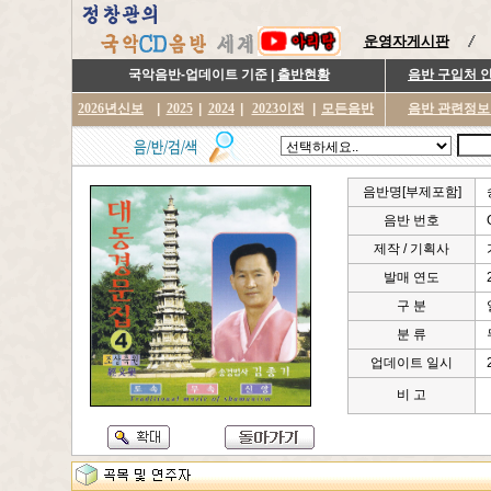
운영자게시판
국악음반-업데이트 기준 |
출반현황
음반 구입처 
2026년신보
|
2025
|
2024
|
2023이전
|
모든음반
음반 관련정보
음반명[부제포함]
음반 번호
제작 / 기획사
발매 연도
구 분
분 류
업데이트 일시
비 고