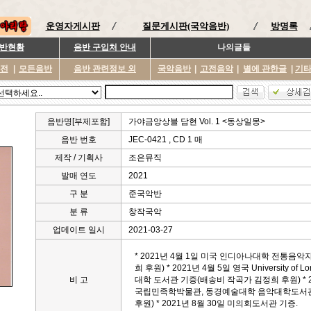
운영자게시판
질문게시판(국악음반)
방명록
반현황
음반 구입처 안내
나의글들
이전
|
모든음반
음반 관련정보 외
국악음반
|
고전음악
|
별에 관한글
|
기
음반명[부제포함]
가야금앙상블 담현 Vol. 1 <동상일몽>
음반 번호
JEC-0421 , CD 1 매
제작 / 기획사
조은뮤직
발매 연도
2021
구 분
준국악반
분 류
창작국악
업데이트 일시
2021-03-27
* 2021년 4월 1일 미국 인디아나대학 전통음
희 후원) * 2021년 4월 5일 영국 University of L
비 고
대학 도서관 기증(배송비 작곡가 김정희 후원) * 2
국립민족학박물관, 동경예술대학 음악대학도서관
후원) * 2021년 8월 30일 미의회도서관 기증.