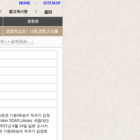
HOME
-
SITEMAP
광고게시판
/
쉼터
정창관
타
운영자소개
|
나에 관한 기사들
악자료관 기증(배송비 작곡가 김정
ondon SOAS Library. 국립대만
021년 4월 14일 일본 오사카
 기증(배송비 작곡가 김정희