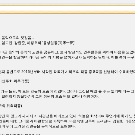
음악으로의 첫걸음...
임교민, 강한준, 이정호의 ‘동상일몽(同床一夢)’
 가야금 음악의 음악적 고민을 공유하고, 보다 발전적인 연주활동을 위하여 마음을 모았
초연곡을 발표하며 가야금 음악의 지평을 넓혀가고자 노력하는 단체다. 이를 통해 누구
번째 음반으로 2016년부터 시작된 작곡가 시리즈의 작품 중 8곡을 선별하여 수록하였다
 정기연주회 위촉작품)
 내리는 돌담, 이 모든 것들의 모습이 정겹다. 그러나 그것을 매일 볼 수는 없기에 더욱
 달려있지 않을까? 비 그친 정원의 모습은 또 얼마나 청명한가.
연주회 위촉작품)
긴 채 덩그러니 서서 저 지평선을 바라보고 있다. 하늘은 회색이며 무언가에 화가 난 듯
시간들에 대한 그리움과 아련함으로 가득하며, 마음속엔 고독이 느껴진다. 강렬한 리듬
으며 위에 그려진 장면들을 음악적으로 표현한다.