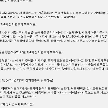
8년 제5회 정기연주회 위촉작품)
 중 제2, 3악장의 서정적이고 애수(哀愁)적인 주요선율을 모티브로 사용하여 가야금의 
중적으로 더 많은 사람들에게 다가갈 수 있도록 편곡하였다.
7년 제4회 정기연주회 위촉작품)
 사랑의 시]는 우리의 삶을 노래하듯 음악적 이야기가 펼쳐진다. 자연의 아름다움에 대
움, 3주제: 지는 낙엽의 아름다움, 4주제: 雪山의 아름다움, 5주제: 기다림의 아름다움
러나오게끔 구성하여 음악에 묻어나도록 하였는데, 이 역시도 너무도 자연스러워 마치
움을 부른다] (2017년 제4회 정기연주회 위촉작품)
을 부른다]는 세 개의 주제를 각기 다른 음악적 표현으로 이야기하고 있다. 동서양의
인 내용보다는 대중에게 편안하게 다가가기 위해 보편적인 화성이나 선율의 흐름을 채
를 표현하였다. ‘가야금앙상블 담현’이 추구하는 음악적 방향성과 생각이 이 악곡에 
하다] (2016년 제3회 정기연주회 위촉작품)
 장단과 더불어 다양한 음악적 분위기를 만들어 보았다. 처음 단락은 신비로운 느낌
로 각 악기가 서로 주고받으며, 리듬적인 재미를 더하다가 헤미올라 리듬으로 모든 파
파트의 독립선율을 강조하였다.
년 제3회 정기연주회 위촉작품)