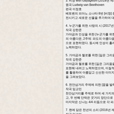
3. 비창 with Gayageum (201
원곡 Ludwig van Beethoven
편곡 이정호
베토벤의 피아노 소나타 8번 [비창]
전시키고 새로운 선율을 추가하여 대
4. 누군가를 위한 사랑의 시 (201
작곡 강한준
가야금과 인성을 위한 [누군가를 위한
의 아름다운, 2주제: 파도의 아름다
으로 표현하였다. 동시에 인성이 흘
노력하였다.
5. 가야금과 첼로를 위한 [길은 그리
작곡 강한준
가야금과 첼로를 위한 [길은 그리움
표현해 내려고 노력하였으며, 이질적
를 활용하여 아름답고 신선한 이미지
을 그려보았다.
6. 천안삼거리 주제에 의한 [꿈을 발
작곡 임교민
천안삼거리를 주제로 하여 세 가지의
고, 두 번째 단락은 굿거리 장단으
마지막은 신나는 4/4 리듬으로 각 
7. 현에 담은 천년의 소리 (2016