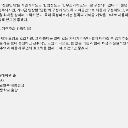
 ‘천년만세’는 계면가락도드리, 양청도드리, 우조가락도드리로 구성되어있다. 이 천년만
로 연주되지만, 가야금 앙상블 ‘담현’의 구성에 맞도록 가야금만으로 새롭게 구성하였고,
락을 최대한 살리려 노력하였고, 특히 특정파트에는 원곡의 가야금 가락을 그대로 사용하였
상해 봤으면 좋겠다.
회 정기연주회 위촉작품)
채와 모양도 있겠지만, 그 아름다움 밑에 있는 가시가 아무나 쉽게 다가갈 수 없게 하는
어울리는 보다 풍성하고 진취적인 느낌의 곡으로, 힘 있는 리듬과 함께 화성과 선율적인
 추억과 아픔과 무언의 호소력을 함께 느껴 보았으면 좋겠다.
동대학원 졸
A)
 일반부 대통령상
등학교 출강