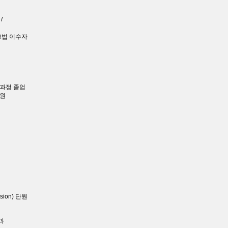
/
고법 이수자
과정 졸업
단원
sion) 단원
과