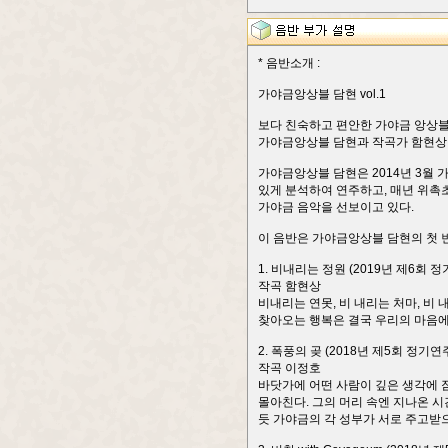
* 음반소개 :
가야금앙상블 담현 vol.1
보다 친숙하고 편안한 가야금 앙상블 
가야금앙상블 담현과 작곡가 함현상, 
가야금앙상블 담현은 2014년 3월
있게 분석하여 연주하고, 매년 위촉
가야금 음악을 선보이고 있다.
이 음반은 가야금앙상블 담현의 첫 
1. 비내리는 정원 (2019년 제6회
작곡 함현상
비내리는 연못, 비 내리는 처마, 비
찾아오는 행복은 결국 우리의 마음에
2. 폭풍의 곶 (2018년 제5회 정기
작곡 이정호
바닷가에 어떤 사람이 깊은 생각에 잠
몰아친다. 그의 머리 속엔 지나온 
듯 가야금의 각 성부가 서로 주고받