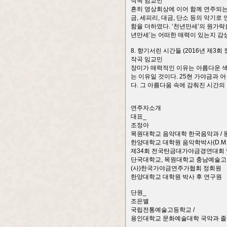
작곡 임교민
흔히 영상회상에 이어 함께 연주되는
금, 세피리, 대금, 단소 등의 악기
함을 더하였다. ‘천년만세’의 원가
년만세’는 어떠한 매력이 있는지 감
8. 향기서린 시간들 (2016년 제3
작곡 임교민
장미가 매력적인 이유는 아름다운 색
는 이유일 것이다. 25현 가야금과 
다. 그 아름다움 속에 감춰진 시간의
연주자소개
대표_
조정아
목원대학교 음악대학 한국음악과 / 
한양대학교 대학원 음악학박사(D.M.
제34회 전국탄금대가야금경연대회
단국대학교, 목원대학교 충남예술고
(사)한국가야금연주가협회 정회원
한양대학교 대학원 박사 후 연구원
단원_
조은별
국립전통예술고등학교 /
용인대학교 문화예술대학 국악과 졸