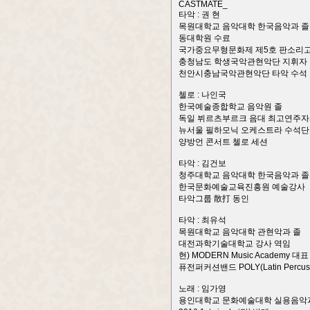
CASTMATE_
타악 : 권 현
목원대학교 음악대학 한국음악과 졸 
동대학원 수료
국가중요무형문화제 제5호 판소리
충청남도 학생국악관현악단 지휘자
천안시충남국악관현악단 타악 수석
첼로 : 나인국
한국예술종합학교 음악원 졸
독일 뷔르츠부르크 음대 최고연주자
뉴서울 필하모닉 오케스트라 수석
양방언 콘서트 첼로 세션
타악 : 김건보
청주대학교 음악대학 한국음악과 졸
한국문화예술교육진흥원 예술강사
타악그룹 散打 동인
타악 : 최유석
목원대학교 음악대학 관현악과 졸
대전과학기술대학교 강사 역임
현) MODERN Music Academy 대표
퓨전퍼커션밴드 POLY(Latin Percus
노래 : 임가영
용인대학교 문화예술대학 실용음악