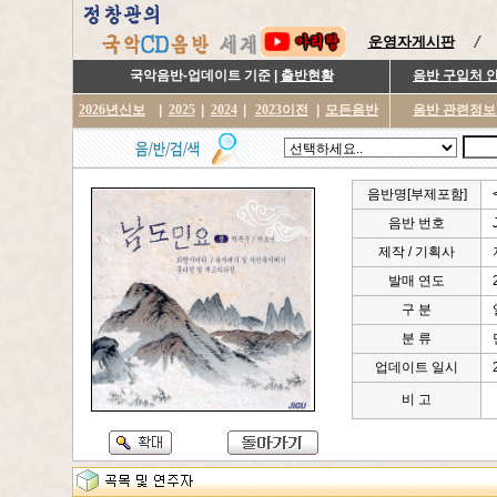
운영자게시판
국악음반-업데이트 기준 |
출반현황
음반 구입처 
2026년신보
|
2025
|
2024
|
2023이전
|
모든음반
음반 관련정보
음반명[부제포함]
음반 번호
제작 / 기획사
발매 연도
구 분
분 류
업데이트 일시
비 고