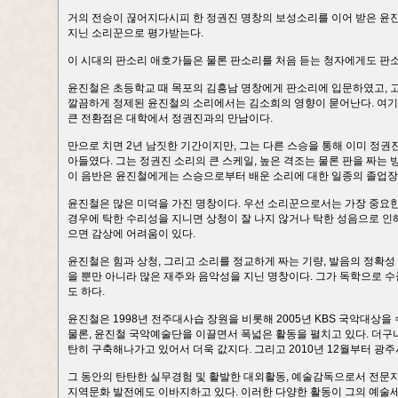
거의 전승이 끊어지다시피 한 정권진 명창의 보성소리를 이어 받은 윤진철
지닌 소리꾼으로 평가받는다.
이 시대의 판소리 애호가들은 물론 판소리를 처음 듣는 청자에게도 판소
윤진철은 초등학교 때 목포의 김흥남 명창에게 판소리에 입문하였고, 고
깔끔하게 정제된 윤진철의 소리에서는 김소희의 영향이 묻어난다. 여기
큰 전환점은 대학에서 정권진과의 만남이다.
만으로 치면 2년 남짓한 기간이지만, 그는 다른 스승을 통해 이미 정권
아들였다. 그는 정권진 소리의 큰 스케일, 높은 격조는 물론 판을 짜는
이 음반은 윤진철에게는 스승으로부터 배운 소리에 대한 일종의 졸업장과
윤진철은 많은 미덕을 가진 명창이다. 우선 소리꾼으로서는 가장 중요한 
경우에 탁한 수리성을 지니면 상청이 잘 나지 않거나 탁한 성음으로 인해
으면 감상에 어려움이 있다.
윤진철은 힘과 상청, 그리고 소리를 정교하게 짜는 기량, 발음의 정확성
을 뿐만 아니라 많은 재주와 음악성을 지닌 명창이다. 그가 독학으로 
도 하다.
윤진철은 1998년 전주대사습 장원을 비롯해 2005년 KBS 국악대상
물론, 윤진철 국악예술단을 이끌면서 폭넓은 활동을 펼치고 있다. 더구
탄히 구축해나가고 있어서 더욱 값지다. 그리고 2010년 12월부터 
그 동안의 탄탄한 실무경험 및 활발한 대외활동, 예술감독으로서 전문지식
지역문화 발전에도 이바지하고 있다. 이러한 다양한 활동이 그의 예술세