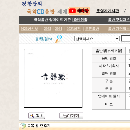
운영자게시판
국악음반-업데이트 기준 |
출반현황
음반 구입처 
2026년신보
|
2025
|
2024
|
2023이전
|
모든음반
음반 관련정보
음반명[부제포함]
음반 번호
제작 / 기획사
발매 연도
구 분
분 류
업데이트 일시
비 고