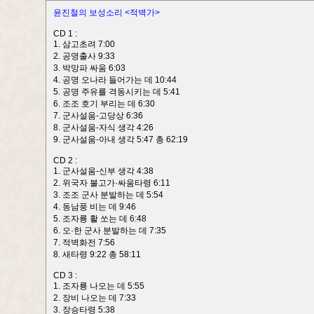
윤진철의 보성소리 <적벽가>
CD 1 :
1. 삼고초려 7:00
2. 공명출사 9:33
3. 박망파 싸움 6:03
4. 공명 오나라 들어가는 데 10:44
5. 공명 주유를 격동시키는 데 5:41
6. 조조 호기 부리는 데 6:30
7. 군사설움-고당상 6:36
8. 군사설움-자식 생각 4:26
9. 군사설움-아내 생각 5:47 총 62:19
CD 2 :
1. 군사설움-신부 생각 4:38
2. 위국자 불고가·싸움타령 6:11
3. 조조 군사 분발하는 데 5:54
4. 동남풍 비는 데 9:46
5. 조자룡 활 쏘는 데 6:48
6. 오·한 군사 분발하는 데 7:35
7. 적벽화전 7:56
8. 새타령 9:22 총 58:11
CD 3 :
1. 조자룡 나오는 데 5:55
2. 장비 나오는 데 7:33
3. 장승타령 5:38