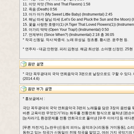
11. 이맛 저맛 (This and That Flavors) 1:58
12. 죽음 (Death) 0:56
13. 아가 아가 (My Sweet Little Baby) (Instrumental) 2:45
14. 해님 따세 달님 따세 (Let’s Go and Pluck the Sun and the Moon) (In
15. 꽃을 사랑한 호랭이(1) (A Tiger That Loved Flowers(1)) (Instrument
16. 아가리 딱딱 (Open Your Trap!) (Instrumental) 0:50
17. 언제부터 (Since When?) (Instrumental) 2:18 총 36:05
* 작곡:신동일. 작사:박종석. 노래:유성실. 정초롱. 황시은. 윤주현 등.
* 연주자 - 대금:안헌영. 피리:김현성. 해금:최선영. 소아쟁:신정민. 25현 
* 극단 꼭두광대의 국악 연희음악극 3편으로 낱장으로도 구할 수 있다. 
(2014.4.6)
* 홍보글에서 :
극단 꼭두광대의 국악 연희음악극 3편의 노래들을 담은 3장의 음반을 묶
바른 교육이란 무엇인가”라는 화두를 전통연희 형식으로 펼쳐낸 [왼손이
[눈자라기], 환경문제를 전통 연희극으로 풀어낸 [우주 이야기] 등 색
[푸른 자전거], [노란우산] 등의 피아노 음악과 [시리동동 거미동동], 
동하고 있는 작곡가 신동일이 전체 작곡을 맡았고, 여러 가지 국악기의 