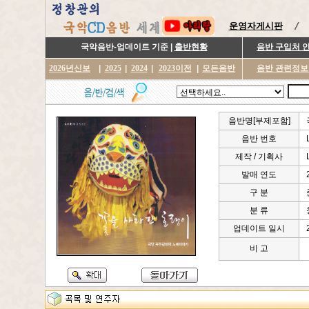
운영자게시판
국악음반-업데이트 기준 |
출반현황
음반 구입처 
2026년신보
|
2025
|
2024
|
2023이전
|
모든음반
음반 관련정보
음반명[부제포함]
음반 번호
제작 / 기획사
발매 연도
구 분
분 류
업데이트 일시
비 고