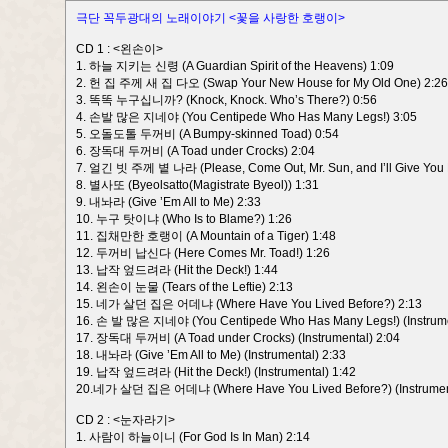
극단 꼭두광대의 노래이야기 <꽃을 사랑한 호랭이>
CD 1 : <왼손이>
1. 하늘 지키는 신령 (A Guardian Spirit of the Heavens) 1:09
2. 헌 집 주께 새 집 다오 (Swap Your New House for My Old One) 2:26
3. 똑똑 누구십니까? (Knock, Knock. Who’s There?) 0:56
4. 손발 많은 지네야 (You Centipede Who Has Many Legs!) 3:05
5. 오돌도톨 두꺼비 (A Bumpy-skinned Toad) 0:54
6. 장독대 두꺼비 (A Toad under Crocks) 2:04
7. 얼긴 빗 주께 볕 나라 (Please, Come Out, Mr. Sun, and I’ll Give You
8. 별사또 (Byeolsatto(Magistrate Byeol)) 1:31
9. 내놔라 (Give ’Em All to Me) 2:33
10. 누구 탓이냐 (Who Is to Blame?) 1:26
11. 집채만한 호랭이 (A Mountain of a Tiger) 1:48
12. 두꺼비 납신다 (Here Comes Mr. Toad!) 1:26
13. 납작 엎드려라 (Hit the Deck!) 1:44
14. 왼손이 눈물 (Tears of the Leftie) 2:13
15. 네가 살던 집은 어데냐 (Where Have You Lived Before?) 2:13
16. 손 발 많은 지네야 (You Centipede Who Has Many Legs!) (Instrume
17. 장독대 두꺼비 (A Toad under Crocks) (Instrumental) 2:04
18. 내놔라 (Give ’Em All to Me) (Instrumental) 2:33
19. 납작 엎드려라 (Hit the Deck!) (Instrumental) 1:42
20.네가 살던 집은 어데냐 (Where Have You Lived Before?) (Instrument
CD 2 : <눈자라기>
1. 사람이 하늘이니 (For God Is In Man) 2:14