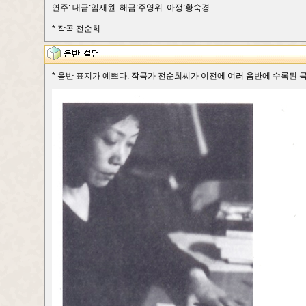
연주: 대금:임재원. 해금:주영위. 아쟁:황숙경.
* 작곡:전순희.
* 음반 표지가 예쁘다. 작곡가 전순희씨가 이전에 여러 음반에 수록된 곡들