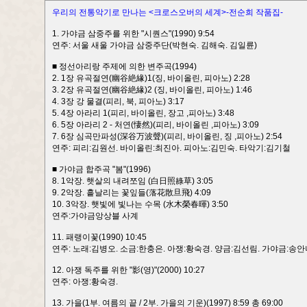
우리의 전통악기로 만나는 <크로스오버의 세계>-전순희 작품집-
1. 가야금 삼중주를 위한 "시퀀스"(1990) 9:54
연주: 서울 새울 가야금 삼중주단(박현숙. 김해숙. 김일륜)
■ 정선아리랑 주제에 의한 변주곡(1994)
2. 1장 유곡절연(幽谷絶緣)1(징, 바이올린, 피아노) 2:28
3. 2장 유곡절연(幽谷絶緣)2 (징, 바이올린, 피아노) 1:46
4. 3장 강 물결(피리, 북, 피아노) 3:17
5. 4장 아라리 1(피리, 바이올린, 장고 ,피아노) 3:48
6. 5장 아라리 2 - 처연(悽然)(피리, 바이올린 ,피아노) 3:09
7. 6장 심곡만파성(深谷万波聲)(피리, 바이올린, 징 ,피아노) 2:54
연주: 피리:김원선. 바이올린:최진아. 피아노:김민숙. 타악기:김기철
■ 가야금 합주곡 "봄"(1996)
8. 1악장. 햇살의 내려쪼임 (白日照綠草) 3:05
9. 2악장. 흩날리는 꽃잎들(落花散旦飛) 4:09
10. 3악장. 햇빛에 빛나는 수목 (水木榮春暉) 3:50
연주:가야금앙상블 사계
11. 패랭이꽃(1990) 10:45
연주: 노래:김병오. 소금:한충은. 아쟁:황숙경. 양금:김선림. 가야금:송안
12. 아쟁 독주를 위한 "影(영)"(2000) 10:27
연주: 아쟁:황숙경.
13. 가을(1부. 여름의 끝 / 2부. 가을의 기운)(1997) 8:59 총 69:00