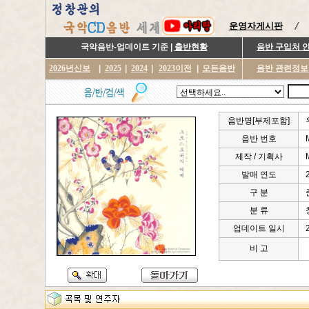
운영자게시판
국악음반-업데이트 기준 |
출반현황
음반 구입처 
2026년신보
|
2025
|
2024
|
2023이전
|
모든음반
음반 관련정보
음반명[부제포함]
음반 번호
제작 / 기획사
발매 연도
구 분
분 류
업데이트 일시
비 고