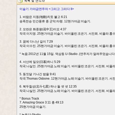
이슬기 가야금연주자 <그리고 그리다 II>
1. 바람은 지동(地動)치듯 불고 6:21
송죽전승 민간풍류 종 군악.타령. 12현가야금:이슬기.
2. 모란은 화중왕(花中王)이요 4:37
작곡:이지영. 25현가야금:이슬기. 바이올린:조은기. 서진희. 비올라:홍수
3. 꿈에 다니난 길이 7:29
작곡:이수진. 25현가야금:이슬기. 바이올린:조은기. 서진희. 비올라:홍수
* 녹음:2012년 11월 15일. 역삼동 U-Studio .(연주자가 알려주었습니다.
4. 서산에 일모(日暮)하니 5:29
작곡:나실인. 25현가야금.노래:이슬기. 바이올린:조은기. 서진희. 비올라
5. 동짓달 기나긴 밤을 9:41
작곡:Thomas Osbone. 12현가야금.노래:이슬기. 바이올린:조은기. 서
6. 북두칠성(北斗七星) 하나 둘 셋 넷 12:35
작곡:나실인. 25현가야금.노래:이슬기. 바이올린:조은기. 서진희. 비올라
* Bonus Track
7. Amazing Grace 3:11 총 49:13
25현가야금:이슬기.
* 녹음:U-Studio.