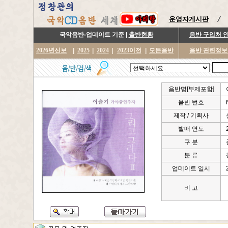
운영자게시판
국악음반-업데이트 기준 |
출반현황
음반 구입처 
2026년신보
|
2025
|
2024
|
2023이전
|
모든음반
음반 관련정보
음반명[부제포함]
음반 번호
제작 / 기획사
발매 연도
구 분
분 류
업데이트 일시
비 고