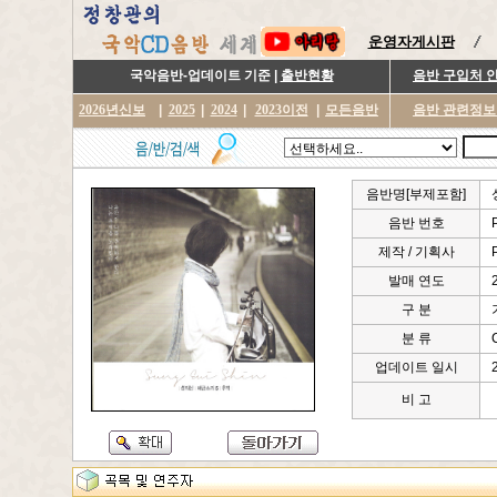
운영자게시판
국악음반-업데이트 기준 |
출반현황
음반 구입처 
2026년신보
|
2025
|
2024
|
2023이전
|
모든음반
음반 관련정보
음반명[부제포함]
음반 번호
제작 / 기획사
발매 연도
구 분
분 류
업데이트 일시
비 고