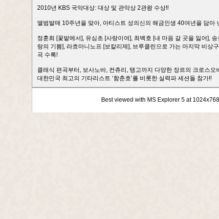
2010년 KBS 국악대상: 대상 및 관악상 2관왕 수상!!
앨범발매 10주년을 맞아, 아티스트 성의신의 해금인생 40여년을 담아 
정훈희 [꽃밭에서], 유심초 [사랑이여], 최백호 [내 마음 갈 곳을 잃어],
랑의 기쁨], 라흐마니노프 [보칼리제], 브루클린으로 가는 마지막 비상구 
곡 수록!
클래식 편곡부터, 보사노바, 컨츄리, 탱고까지 다양한 장르의 크로스오버
대한민국 최고의 기타리스트 ‘함춘호’를 비롯한 실력파 세션들 참가!!
Best viewed with MS Explorer 5 at 1024x76