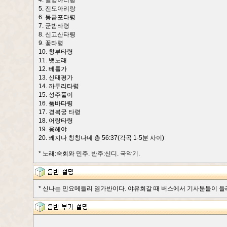
4. 밀양아리랑
5. 진도아리랑
6. 몽금포타령
7. 군밤타령
8. 신고산타령
9. 꽃타령
10. 창부타령
11. 뱃노래
12. 베틀가
13. 신태평가
14. 까투리타령
15. 성주풀이
16. 품바타령
17. 경복궁 타령
18. 어랑타령
19. 옹헤야
20. 쾌지나 칭칭나네 총 56:37(각곡 1-5분 사이)
* 노래:숙회와 민주. 반주:신디. 국악기.
* 신나는 민요메들리 염가반이다. 야유회갈 때 버스에서 기사분들이 들려주는