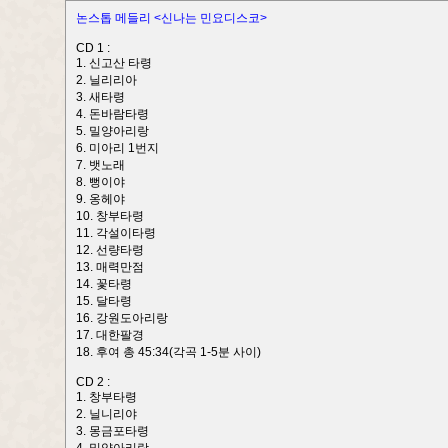
논스톱 메들리 <신나는 민요디스코>
CD 1 :
1. 신고산 타령
2. 닐리리아
3. 새타령
4. 돈바람타령
5. 밀양아리랑
6. 미아리 1번지
7. 뱃노래
8. 뻥이야
9. 옹헤야
10. 창부타령
11. 각설이타령
12. 선량타령
13. 매력만점
14. 꽃타령
15. 달타령
16. 강원도아리랑
17. 대한팔경
18. 후여 총 45:34(각곡 1-5분 사이)
CD 2 :
1. 창부타령
2. 닐니리야
3. 몽금포타령