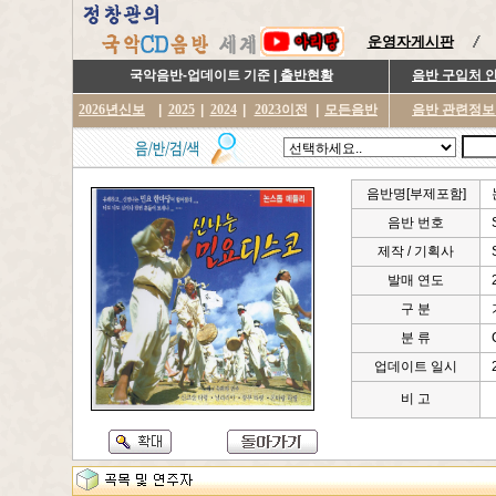
운영자게시판
국악음반-업데이트 기준 |
출반현황
음반 구입처 
2026년신보
|
2025
|
2024
|
2023이전
|
모든음반
음반 관련정보
음반명[부제포함]
음반 번호
제작 / 기획사
발매 연도
구 분
분 류
업데이트 일시
비 고