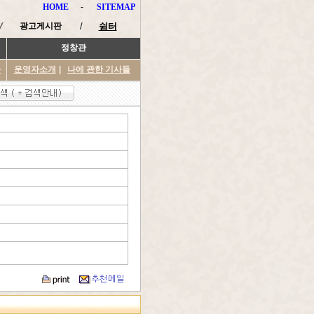
HOME
-
SITEMAP
광고게시판
/
쉼터
정창관
타
운영자소개
|
나에 관한 기사들