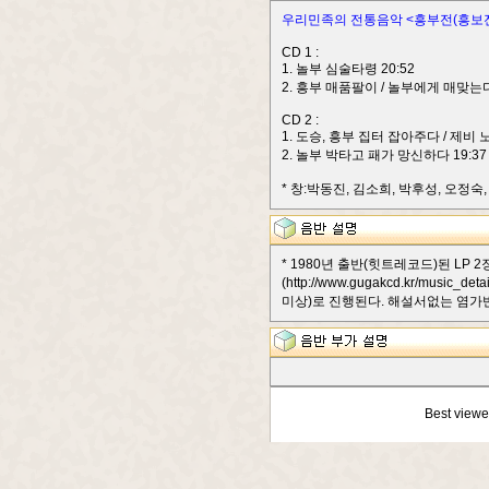
우리민족의 전통음악 <흥부전(흥보전
CD 1 :
1. 놀부 심술타령 20:52
2. 흥부 매품팔이 / 놀부에게 매맞는다 1
CD 2 :
1. 도승, 흥부 집터 잡아주다 / 제비 노
2. 놀부 박타고 패가 망신하다 19:37 
* 창:박동진, 김소희, 박후성, 오정숙
* 1980년 출반(힛트레코드)된 LP
(http://www.gugakcd.kr/mu
미상)로 진행된다. 해설서없는 염가반이
Best viewe