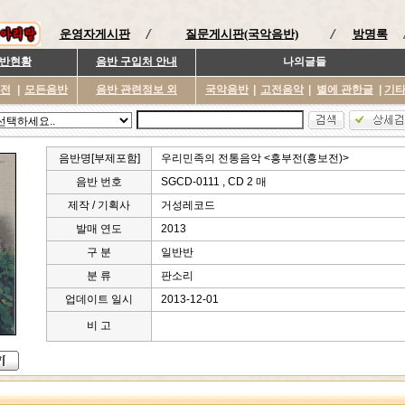
운영자게시판
질문게시판(국악음반)
방명록
반현황
음반 구입처 안내
나의글들
이전
|
모든음반
음반 관련정보 외
국악음반
|
고전음악
|
별에 관한글
|
기
음반명[부제포함]
우리민족의 전통음악 <흥부전(흥보전)>
음반 번호
SGCD-0111 , CD 2 매
제작 / 기획사
거성레코드
발매 연도
2013
구 분
일반반
분 류
판소리
업데이트 일시
2013-12-01
비 고