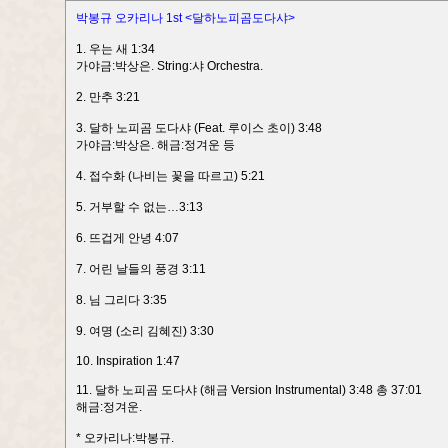
박봉규 오카리나 1st <달하노피곰도다샤>
1. 우는 새 1:34
가야금:박상은. String:샤 Orchestra.
2. 만추 3:21
3. 달하 노피곰 도다샤 (Feat. 루이스 초이) 3:48
가야금:박상은. 해금:정겨운 등
4. 접수화 (나비는 꽃을 따르고) 5:21
5. 거부할 수 없는…3:13
6. 뜨겁게 안녕 4:07
7. 어린 날들의 풍경 3:11
8. 님 그리다 3:35
9. 여명 (소리 김혜진) 3:30
10. Inspiration 1:47
11. 달하 노피곰 도다샤 (해금 Version Instrumental) 3:48 총 37:01
해금:정겨운.
* 오카리나:박봉규.