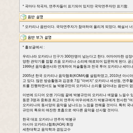
* 곡마다 작곡자, 연주자들이 표기되어 있지만 국악연주자만 표기함.
* 오카리나 음반이다. 국악연주자가 참여하여 올리게 되었다. 해설서 너무 간
* 홀보글에서 :
우리나라 오카리나 인구가 300만명이 넘는다고 한다. 어마어마한 성장이다
양한 관악기를 접할 즈음 오카리나 소리에 매료되어 입문하게 된다. 공군
1999년 음악출판사와 연계하여 저술활동과 전국 투어 오카리나 세미나
2005년 한국 오카리나 음악협회(KOMA)를 설립하였고, 2010년 
고 있다. 많은 방송활동과 김경호 7집 “아버지” 오카리나 세션등, 연
트를 진행하면서도 늘 박봉규만의 오카리나 소리를 담아내는 음반이 없
이번에 드디어 오랜 기다림 끝에 박봉규만의 오카리나 색깔을 느낄수 있
동문 3명과 중화권 최고의 연주자 여우쉬에즈가 박봉규에게 헌사한 “
오카리나의 동서양의 음악을 넘나드는 느낌을 전해줄 것이다. 특히 국내
규만의 특유의 애잔한 호흡으로 색다른 음악을 선사할 것이다.
한국 대표 오카리나 연주자 박봉규
아시아 오카리나협회(AOA) 회장
세한대학교 음악학과 겸임교수