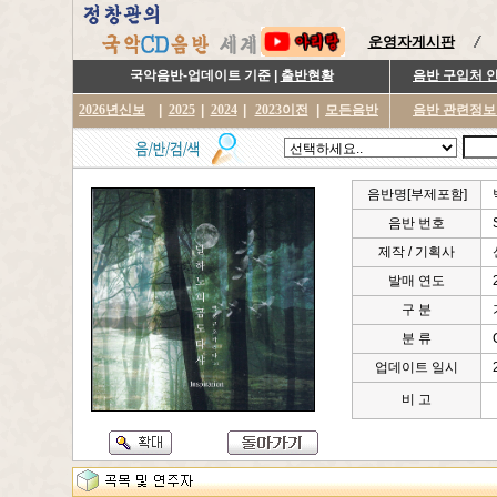
운영자게시판
국악음반-업데이트 기준 |
출반현황
음반 구입처 
2026년신보
|
2025
|
2024
|
2023이전
|
모든음반
음반 관련정보
음반명[부제포함]
음반 번호
제작 / 기획사
발매 연도
구 분
분 류
업데이트 일시
비 고