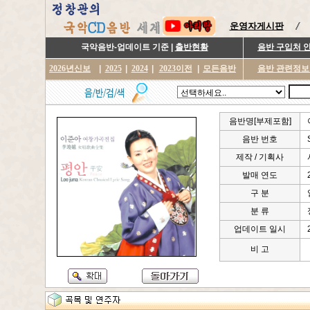
운영자게시판
국악음반-업데이트 기준 |
출반현황
음반 구입처 
2026년신보
|
2025
|
2024
|
2023이전
|
모든음반
음반 관련정보
음반명[부제포함]
음반 번호
제작 / 기획사
발매 연도
구 분
분 류
업데이트 일시
비 고