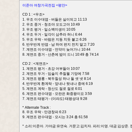
이준아 여창가곡전집 <평안>
CD 1 : <우조>
1. 우조 이수대엽 - 버들은 실이되고 11:13
2. 우조 중거 - 청조야 오도고야 10:49
3. 우조 평거 - 일소백미생이 10:05
4. 우조 두거 - 일각이 삼추라 허니 6:44
5. 우조 우락 - 바람은 지동 치듯 불고 6:26
6. 반우반계 반엽 - 남 하여 편지 전치 말고 7:20
7. 계면조 이수대엽 - 언약이 늦어가니 10:44
8. 계면조 중거 - 산촌에 밤이 드니 10:49 총 74:14
CD 2 : <계면조>
1. 계면조 평거 - 초강 어부들아 10:07
2. 계면조 두거 - 임술지 추칠월 기망에 7:58
3. 계면조 평롱 - 북두칠성 하나 둘 셋 넷 8:14
4. 반우반계 환계락 - 앞내나 뒷내나 중에 6:19
5. 계면조 계락 - 청산도 절로 절로 6:01
6. 계면조 편수대엽 - 모란은 화중왕이요 3:59
7. 계면조 태평가 - (이랴도) 태평성대 9:28
* Alternate Track :
8. 우조 우락 - 만경창파 6:23
9. 계면조 편수대엽 - 모시는 3:24 총 61:58
* 소리:이준아. 가야금:유연숙. 거문고:김치자. 피리:이영. 대금:김상준. 