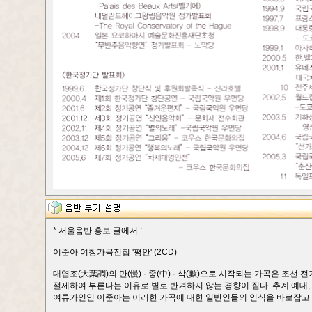
* 서울음반 홍보 글에서 :
이준아 여창가곡전집 '평안' (2CD)
대엽조(大葉調)의 만(慢) · 중(中) · 삭(數)으로 시작되는 가곡은 조
절제하여 부른다는 이유로 별로 반겨하지 않는 경향이 짙다. 추계 예대
여류가인인 이준아는 이러한 가곡에 대한 일반인들의 인식을 바로잡고 