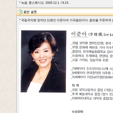
* 녹음: 훈스튜디오. 2005.12.1. / 9.23.
* 국립국악원 정악단 단원인 이준아의 가곡음반이다. 음반을 꾸준하게 출반하