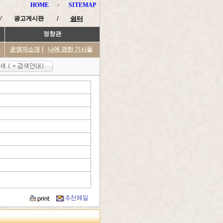
HOME
-
SITEMAP
광고게시판
/
쉼터
정창관
타
운영자소개
|
나에 관한 기사들