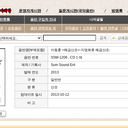
운영자게시판
질문게시판(국악음반)
방명록
반현황
음반 구입처 안내
나의글들
이전
|
모든음반
음반 관련정보 외
국악음반
|
고전음악
|
별에 관한글
|
기
음반명[부제포함]
이동훈 <해금산조>-지영희류 해금산조-
음반 번호
SSM-1206 , CD 1 매
제작 / 기획사
Sum Sound Ent
발매 연도
2013
구 분
일반반
분 류
산조
업데이트 일시
2013-10-12
비 고