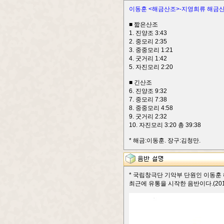
이동훈 <해금산조>-지영희류 해금산
■ 짧은산조
1. 진양조 3:43
2. 중모리 2:35
3. 중중모리 1:21
4. 굿거리 1:42
5. 자진모리 2:20
■ 긴산조
6. 진양조 9:32
7. 중모리 7:38
8. 중중모리 4:58
9. 굿거리 2:32
10. 자진모리 3:20 총 39:38
* 해금:이동훈. 장구:김청만.
* 국립창극단 기악부 단원인 이동훈
최근에 유통을 시작한 음반이다.(2013.