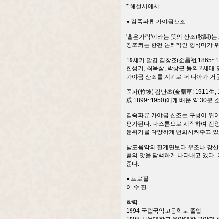
* 해설서에서 :
● 김죽파류 가야금산조
'흩은가락'이라는 뜻의 산조(散調)는
강조되는 한편 논리적인 형식미가 뛰
19세기 말엽 김창조(金昌祖:1865
한성기, 최옥삼, 박상근 등의 2세
가야금 산조를 계기로 더 나아가 거문
죽파(竹坡) 김난초(金蘭草: 1911生
成:1899~1950)에게 배운 약 3
김죽파류 가야금 산조는 구성이 뛰어
평가된다. 다스름으로 시작하여 진양조
분위기를 다양하게 변화시켜주고 있
남도음악의 진계면보다 우조나 강산제
픔의 맛을 담백하게 나타내고 있다.
준다.
● 프로필
이 수 진
학력
1994 국립국악고등학교 졸업