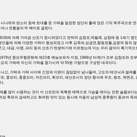
, 시나위와 판소리 등에 토대를 둔 가락을 일정한 장단의 틀에 얹은 기악 독주곡으로 
어나 전통음악 中 백미로 꼽힌다.
~1919)에 의해 가야금 산조가 창시되었다고 전하며 김창조,박팔괘, 심창래 등 1세기 명
대 명인들에 의해 다양한 가락이 형성되었고 이후 김죽파,성금연,함동정월,김윤덕 등의 
고, 대금, 아쟁, 피리 등의 산조가 탄생하기에 이르렀는데 이는 우리 음악이 획기적으
, 1979년 중요무형문화재 제23호 예능보유자 지정, 1989년 타계)가 조부 김창조와 
0분 소요의 가락에 자신의 가락을 첨가시켜 약 55분 가량으로 구성한 대곡이다.
나고, 가락과 가락 사이에 긴장과 이완이 끊임없이 넘나들며, 고도의 테크닉과 절제
, 중모리, 중중모리, 자진모리, 휘모리, 세산조시의 장단 형식에 우조, 평조, 계면조,
다.
를 많이 사용하는 것이 이 산조만의 독특한 매력으로 가슴을 에이는 진한 슬픔보다는
 여성 특유의 섬세하고도 화려한 맛이 있는 동시에 저음의 남성적 중후함이 돋보여 죽