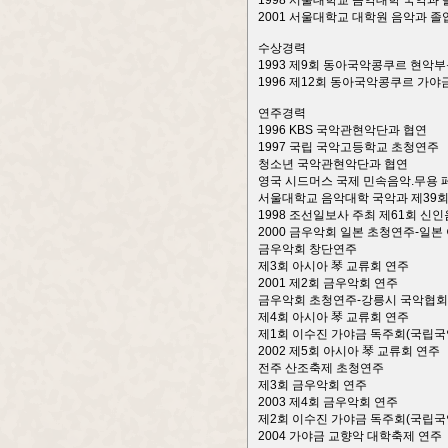
1998 서울대학교 음악대학 국악과 
2001 서울대학교 대학원 음악과 졸
수상경력
1993 제9회 동아국악콩쿠르 현악부
1996 제12회 동아국악콩쿠르 가야
연주경력
1996 KBS 국악관현악단과 협연
1997 국립 국악고등학교 초청연주
청소년 국악관현악단과 협연
영국 시드머스 국제 민속음악.무용 페티
서울대학교 음악대학 국악과 제39
1998 조선일보사 주최 제61회 신
2000 금우악회 일본 초청연주-일
금우악회 창단연주
제3회 아시아 琴 교류회 연주
2001 제2회 금우악회 연주
금우악회 초청연주-강릉시 국악협회
제4회 아시아 琴 교류회 연주
제1회 이수진 가야금 독주회(국립국
2002 제5회 아시아 琴 교류회 연주
전주 산조축제 초청연주
제3회 금우악회 연주
2003 제4회 금우악회 연주
제2회 이수진 가야금 독주회(국립국
2004 가야금 교향악 대학축제 연주