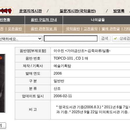
운영자게시판
질문게시판(국악음반)
방명록
반현황
음반 구입처 안내
나의글들
이전
|
모든음반
음반 관련정보 외
국악음반
|
고전음악
|
별에 관한글
|
기
음반명[부제포함]
이수진 <가야금산조>-김죽파류/실황-
음반 번호
TOPCD-101 , CD 1 매
제작 / 기획사
예술기획탑
발매 연도
2006
구 분
일반반
분 류
산조
업데이트 일시
2006-02-11
* 영국도서관 기증(2006.8.3.) * 2011년 6
비 고
과 기증. * 2025년 9월 22일 미의회도서관 기증.