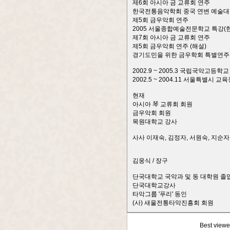
제6회 아시아 금 교류회 연주
한국전통음악학회 중국 연변 예술대
제5회 금우악회 연주
2005 서울종합예술전문학교 특강(
제7회 아시아 금 교류회 연주
제5회 금우악회 연주 (해설)
경기도민을 위한 금우학회 특별연주 
2002.9 ~ 2005.3 국립국악고등학
2002.5 ~ 2004.11 서울특별
현재
아시아 琴 교류회 회원
금우악회 회원
목원대학교 강사
사사 이재숙, 김정자, 서원숙, 지순자
김웅식 / 장구
단국대학교 국악과 및 동 대학원 졸
단국대학교강사
타악그룹 '푸리' 동인
(사) 새울전통타악진흥회 회원
Best viewe