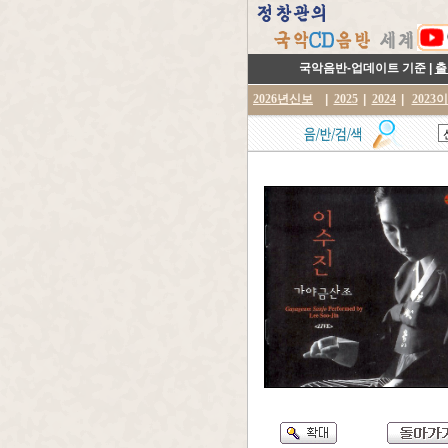
국악음반-업데이트 기준 |
출
2026년신보
|
2025
|
2024
|
2023