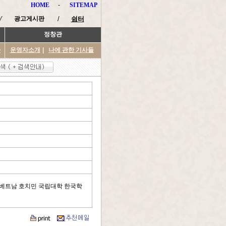
HOME
-
SITEMAP
광고게시판
/
쉼터
정창관
타
운영자소개
|
나에 관한 기사들
월 7일 베트남 호치민 국립대학 한국학