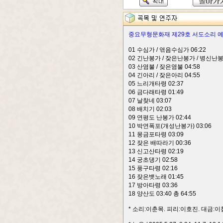
중요무형문화재 제29호 서도소리 
01 수심가 / 엮음수심가 06:22
02 긴난봉가 / 잦은난봉가 / 병신난봉
03 산염불 / 잦은염불 04:58
04 긴아리 / 잦은아리 04:55
05 느리개타령 02:37
06 금다래타령 01:49
07 날찾네 03:07
08 배치기 02:03
09 연평도 난봉가 02:44
10 박연폭포(개성난봉가) 03:06
11 몽금포타령 03:09
12 잦은 배따라기 00:36
13 신고산타령 02:19
14 궁초댕기 02:58
15 풍구타령 02:16
16 잦은뱃노래 01:45
17 방아타령 03:36
18 양산도 03:40 총 64:55
* 소리:이춘목. 피리:이호진. 대금:이