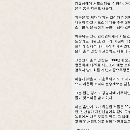
김칠성에게 서도소리를, 이장산, 한
은 감흥은 지금도 새롭다.
지금은 몇 세대가 지난 일이라 김정
나란히 하고 서도소리 계를 주름 잡던
소리를 담은 유성기 음반이 남아 있
이춘목은 그런 김정연에게서 서도 소리
도잡가도 배웠고, 긴아리, 자진아리
필자가 심사석에서 여러 차례 확인한
은 이춘목 명창이 고등학교 시절에
그동안 이춘목 명창은 1980년에 중
형문화재 제29호 서도소리 예능 보유
걸쳐서 발표회를 가졌고 중요무형문
이렇게 봤을 때 이춘목의 서도 소리
으니 이춘목 소리의 전승계보는 김칠성
그는 한편 경기도 광명시에 거주하면
들이 뒷소리를 받고 있다.
이번 음반에 그가 취입한 것들은 20
면, 긴난봉가 자진난봉가와 같이 구
농요에서 나온 것들도 있고, 그 밖에
고 매우 서정적이고 경쾌한 민요들로