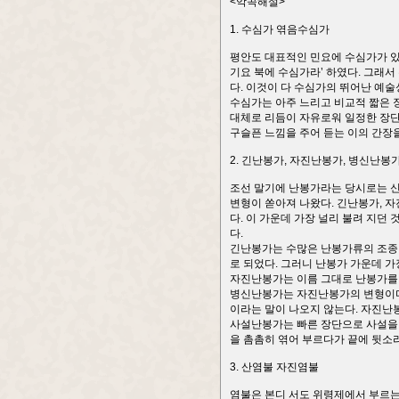
<악곡해설>
1. 수심가 엮음수심가
평안도 대표적인 민요에 수심가가 있
기요 북에 수심가라’ 하였다. 그래
다. 이것이 다 수심가의 뛰어난 예술
수심가는 아주 느리고 비교적 짧은 장
대체로 리듬이 자유로워 일정한 장단
구슬픈 느낌을 주어 듣는 이의 간장을
2. 긴난봉가, 자진난봉가, 병신난봉
조선 말기에 난봉가라는 당시로는 신
변형이 쏟아져 나왔다. 긴난봉가, 자
다. 이 가운데 가장 널리 불려 지던
다.
긴난봉가는 수많은 난봉가류의 조종이
로 되었다. 그러니 난봉가 가운데 가
자진난봉가는 이름 그대로 난봉가를 
병신난봉가는 자진난봉가의 변형이다.
이라는 말이 나오지 않는다. 자진난
사설난봉가는 빠른 장단으로 사설을
을 촘촘히 엮어 부르다가 끝에 뒷소
3. 산염불 자진염불
염불은 본디 서도 위령제에서 부르는