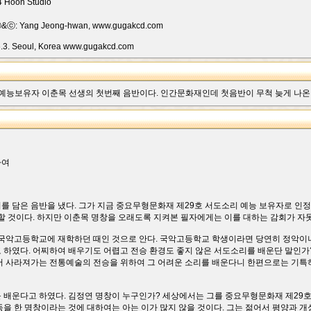
14 Hoon Studio
ⓟ&ⓒ: Yang Jeong-hwan, www.gugakcd.com
.3. Seoul, Korea www.gugakcd.com
예능보유자 이춘목 선생의 첫번째 음반이다. 인간문화재인데 첫음반이 무척 늦게 나온 셈이다
하여
를 담은 음반을 냈다. 그가 지금 중요무형문화재 제29호 서도소리 예능 보유자로 인정
할 것이다. 하지만 이춘목 명창을 오래도록 지켜본 필자에게는 이를 대하는 감회가 자못
 국악고등학교에 재학하던 때인 것으로 안다. 국악고등학교 학생이라면 당연히 정악이
 하였다. 어찌하여 배우기도 어렵고 전승 환경도 좋지 않은 서도소리를 배운단 말인가?
서 사라져가는 전통예술의 전승을 위하여 그 어려운 소리를 배운다니 한편으로는 기특
 배운다고 하였다. 김정연 명창이 누구인가? 세상에서는 그를 중요무형문화재 제29
동을 한 명창이라는 것에 대하여는 아는 이가 많지 않을 것이다. 그는 젊어서 평양과 