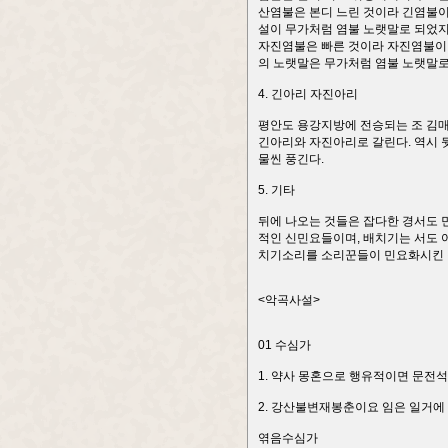
산염불은 본디 느린 것이라 긴염불이
설이 무가처럼 염불 노랫말로 되었지
자진염불은 빠른 것이라 자진염불이
의 노랫말은 무가처럼 염불 노랫말로
4. 긴아리 자진아리
평안도 용강지방에 전승되는 조 김매는
긴아리와 자진아리로 갈린다. 역시 
물씬 풍긴다.
5. 기타
뒤에 나오는 것들은 잡다한 경서도 
적인 신민요들이며, 배치기는 서도
치기소리를 소리꾼들이 민요화시킨 것
<악곡사설>
01 수심가
1. 약사 몽혼으로 행유적이면 문전
2. 강산불변재봉춘이요 임은 일거에
엮음수심가