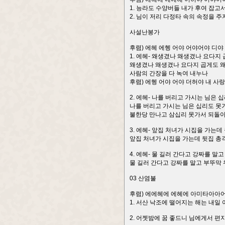
1. 능라도 수양버들 내가 후여 잡고
2. 님이 저리 다정타 속의 속정을 
사설난봉가
후렴) 에헤 에헹 어야 어야어야 디야
1. 에헤- 왜생겼나 왜생겼나 요다지
왜생겼나 왜생겼나 요다지 곱게도 
사람의 간장을 다 녹여 내누나
후렴) 에헹 어야 어야 더허야 내 사
2. 에헤- 나를 버리고 가시는 님은
나를 버리고 가시는 님은 십리도 못
불한당 만나고 삼십리 못가서 되돌
3. 에헤- 앞집 처녀가 시집을 가는
앞집 처녀가 시집을 가는데 뒷집 총
4. 에헤- 물 길러 간다고 강짜를 
물 길러 간다고 강짜를 말고 부뚜막
03 산염불
후렴) 에에헤에 에헤에 아미타아아어
1. 서산 낙조에 떨어지는 해는 내일
2. 어젯밤에 꿈 좋드니 님에게서 편