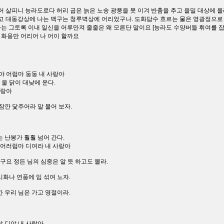
굽어 살피니 능라도로다 허리 굽은 늙은 노송 광풍을 못 이겨 반춤을 추고 을밀 대상에
들고 대동강상에 나는 백구는 청루벽상에 어리었구나. 도화담수 흐르는 물은 영광정으
는 그토록 이내 일신을 어루만져 줄줄은 왜 모른단 말이요 [능라도 수양버들 휘여를 
에 화용만 어리어 나 어이 할까요
야 어럼마 둥둥 내 사랑아
 울 닭이 대낮에 운다.
사랑아
 잠깐 닻주어라 말 물어 보자.
는 난봉가 훨훨 넘어 간다.
 어러럼마 디여라 내 사랑아
 허구요 정든 님의 심중은 알 듯 하고도 몰라.
시화나 연풍에 임 섞여 노자.
간 우리 님은 가고 영절이라.
야 디야 내 사랑아