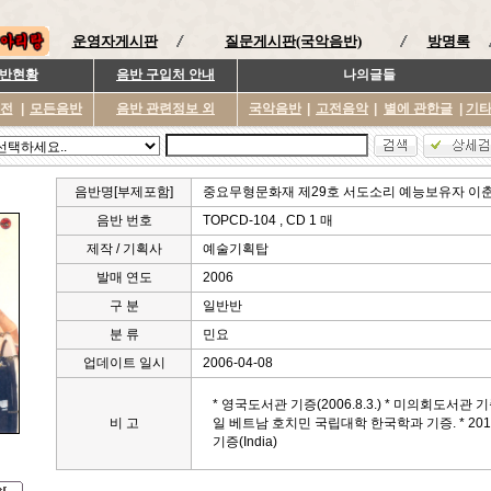
운영자게시판
질문게시판(국악음반)
방명록
반현황
음반 구입처 안내
나의글들
이전
|
모든음반
음반 관련정보 외
국악음반
|
고전음악
|
별에 관한글
|
기
음반명[부제포함]
중요무형문화재 제29호 서도소리 예능보유자 이춘
음반 번호
TOPCD-104 , CD 1 매
제작 / 기획사
예술기획탑
발매 연도
2006
구 분
일반반
분 류
민요
업데이트 일시
2006-04-08
* 영국도서관 기증(2006.8.3.) * 미의회도서관 기증(2
비 고
일 베트남 호치민 국립대학 한국학과 기증. * 20
기증(India)