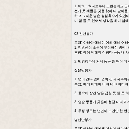
1. 아하-- 쳐다보누나 모란봉이요 
선에 뭇 새들은 깃을 찾아 다 날아
하고 그리운 님은 섬섬옥수가 있건마
니 맘 둘 곳 없어서 생각을 하니 님
02 긴난봉가
후렴) 아하아 에헤야 에헤 에헤 어허
1. 정방산성 초목이 무성허여 밤에나
후렴) 에헤 에헤야 어럼마 둥둥 내 
2. 만경창파에 거게 둥둥 뜬 배야 게
잦은난봉가
1. 넘어 간다 넘어 넘어 간다 자주하
후렴) 에헤 에헤야 어야 더야 어허야
2. 물속에 잠긴 달은 잡힐 듯 말 듯
3. 슬슬 동풍에 궂은비 철철 내리고 
4. 무정 방초는 년년이 오건만 한 번
병신난봉가
후렴) 에헤에 에에헤 어허야 어야어