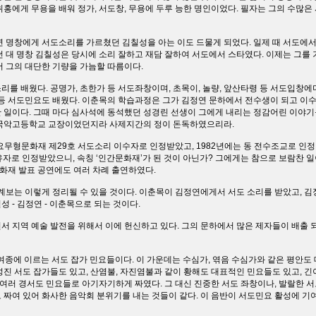
취홍에게 무용을 배워 정가, 서도창, 무용에 두루 능한 명인이었다. 필자는 그의 수많
연 명창에게 서도소리를 가르쳤던 김칠성을 아는 이도 드물게 되었다. 일제 때 서도에서 
 대 명창 김칠성은 당시에 소리 잘하고 재담 잘하여 서도에서 스타였다. 이제는 그를 
어 그의 대단한 기량을 가늠할 따름이다.
를 배웠다. 공명가, 초한가 등 서도좌창이며, 초목이, 놀량, 앞산타령 등 서도입창에다
 등 서도민요도 배웠다. 이춘목의 학습과정은 그가 김정연 문하에서 전수생이 되고 이수
 일이다. 그때 마다 심사석에 동석했던 성경린 선생이 그에게 내리는 정감어린 이야기
 국악고등학교 교장이었던지라 사제지간의 정이 돈독하였으리라.
요무형문화재 제29호 서도소리 이수자로 인정받았고, 1982년에는 동 전수조교로 인정
자로 인정받았으니, 속칭 ‘인간문화재’가 된 것이 아닌가? 그에게는 참으로 보람찬 일
화재 발표 공연에도 여러 차례 출연하였다.
 계보는 이렇게 정리될 수 있을 것이다. 이춘목이 김정연에게서 서도 소리를 받았고, 
 - 김정연 - 이춘목으로 되는 것이다.
서 지역 예술 발전을 위해서 이에 헌신하고 있다. 그의 문하에서 많은 제자들이 배출
여종에 이르는 서도 잡가 민요들이다. 이 가운데는 수심가, 엮음 수심가와 같은 평안도
성진 서도 잡가들도 있고, 산염불, 자진염불과 같이 황해도 대표적인 민요들도 있고, 
 여러 경서도 민요들로 아기자기하게 짜였다. 그 대신 진중한 서도 좌창이나, 발랄한 
 짜여 있어 화사한 음악회 분위기를 내는 것들이 같다. 이 음반이 서도민요 활성에 기여