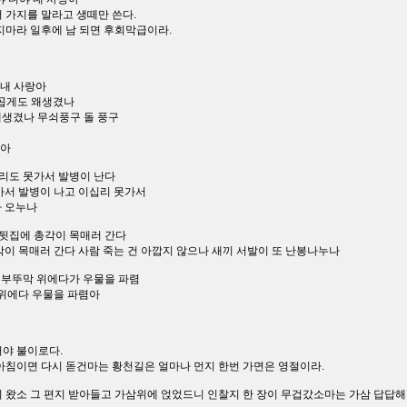
서 가지를 말라고 생떼만 쓴다.
주지마라 일후에 남 되면 후회막급이라.
 내 사랑아
 곱게도 왜생겼나
왜생겼나 무쇠풍구 돌 풍구
랑아
 십리도 못가서 발병이 난다
가서 발병이 나고 이십리 못가서
아 오누나
데 뒷집에 총각이 목매러 간다
각이 목매러 간다 사람 죽는 건 아깝지 않으나 새끼 서발이 또 난봉나누나
말고 부뚜막 위에다가 우물을 파렴
 위에다 우물을 파렴아
야 불이로다.
 아침이면 다시 돋건마는 황천길은 얼마나 먼지 한번 가면은 영절이라.
지 왔소 그 편지 받아들고 가삼위에 얹었드니 인찰지 한 장이 무겁갔소마는 가삼 답답해