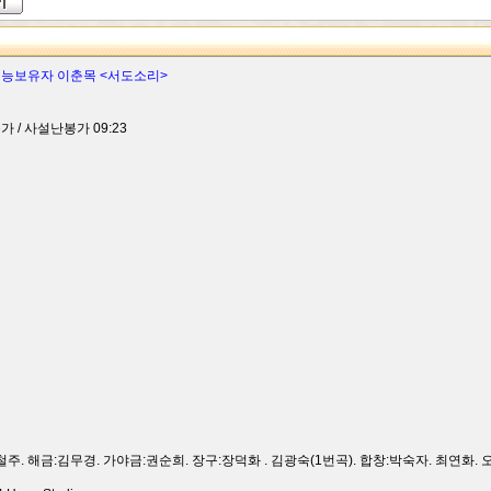
예능보유자 이춘목 <서도소리>
가 / 사설난봉가 09:23
철주. 해금:김무경. 가야금:권순희. 장구:장덕화 . 김광숙(1번곡). 합창:박숙자. 최연화. 