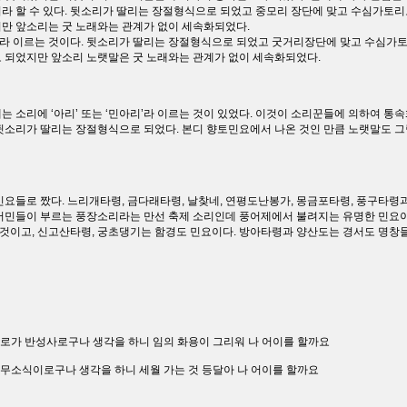
라 할 수 있다. 뒷소리가 딸리는 장절형식으로 되었고 중모리 장단에 맞고 수심가토리
만 앞소리는 굿 노래와는 관계가 없이 세속화되었다.
라 이르는 것이다. 뒷소리가 딸리는 장절형식으로 되었고 굿거리장단에 맞고 수심가토
 되었지만 앞소리 노랫말은 굿 노래와는 관계가 없이 세속화되었다.
 소리에 ‘아리’ 또는 ‘민아리’라 이르는 것이 있었다. 이것이 소리꾼들에 의하여 통
뒷소리가 딸리는 장절형식으로 되었다. 본디 향토민요에서 나온 것인 만큼 노랫말도 
민요들로 짰다. 느리개타령, 금다래타령, 날찾네, 연평도난봉가, 몽금포타령, 풍구타령
 어민들이 부르는 풍장소리라는 만선 축제 소리인데 풍어제에서 불려지는 유명한 민요
이고, 신고산타령, 궁초댕기는 함경도 민요이다. 방아타령과 양산도는 경서도 명창들
석로가 반성사로구나 생각을 하니 임의 화용이 그리워 나 어이를 할까요
 무소식이로구나 생각을 하니 세월 가는 것 등달아 나 어이를 할까요