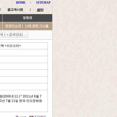
HOME
-
SITEMAP
광고게시판
/
쉼터
정창관
타
운영자소개
|
나에 관한 기사들
목 <서도소리>
006.8.11.) * 2011년 6월 7
12년 7월 11일 한국-인도문화원