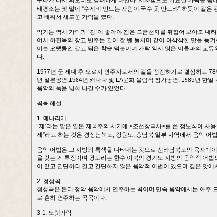
구다가 다시 휘모리로 경쾌하게 마친다. 서자침으로 기묘한 가락을 뽐
태평소는 옛 말에 “수제비 만드는 사람이 국수 못 만드랴” 하듯이 같
고 배워서 새로운 가락을 짰다.
악기는 역시 가락과 “김”이 좋아야 됨은 고금천지를 뒤집어 보아도 내려
여서 하진옥의 장고 반주는 간이 잘 밴 동치미 같이 아삭삭한 맛을 풍겨
이는 오랫동안 갈고 닦은 학습 덕분이며 가락 역시 많은 이들과의 교류와
다.
1977년 군 제대 후 오로지 연주자로서의 길을 정진하기로 결심하고 78년
년 일본공연,1984년 캐나다 및 LA문화 올림픽 참가공연, 1985년 
음악의 폭을 넓혀 나갈 수가 있었다.
곡목 해설
1. 메나리제
“제”라는 말은 일본 제국주의 시기에 <조선창극사>를 쓴 정노식이 사용
제”라고 하는 것은 경상남북도, 강원도, 충남북 일부 지역에서 음악 어
음악 어법은 그 지방의 특색을 나타내는 것으로 전라남북도의 육자백이 
을 갖는 게 특징이며 경토리는 한수 이북의 경기도 지방의 음악적 어
이 있고 간단하되 결코 간단하지 않은 음악적 어법이 있으며 깊은 맛에
2. 청성곡
청성곡은 본디 정악 음악에서 연주하는 곡이며 민속 음악에서는 아주 드믄
로 흔히 연주하는 곡목이다.
3-1. 노랫가락