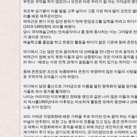
부친은 국악을 하지 않았으나 모친은 바로 우리가 잘 아는 가야금의 명
외조부 성기봉이 아들 딸을 고루 낳아서 그중 가장 막내 딸이 모친인 
리를 배운 재주꾼이었다.
박덕근은 본디 이런 집안 분위기 탓에 한양공고를 입학을 하려고 하다
(1919-1980)한테 피리를 배웠다.
당시 국악예술고에는 민속음악이나 춤 등에 종사하는 이는 그야말로 반
가 찾아온 것이다.
예술학교를 졸업을 하고 한동안 활동을 하다가 젊은 기운에 동래 온천장
여기에서 그는 많은 민속 음악계의 대 선배들을 만나면서 민속 음악의 
박덕근이 접해 보지 못한 이들과 같이 상종한다는 것은 이녁의 음악을
라 하니 - 때로는 이런 인척 관계가 걸림돌이 된 적이 있기는 하지만 -
동래 온천장은 조선조 숙종때부터 온천이 유명하여 많은 이들의 사랑을
듯 꾸역꾸역 모여들기 시작 하였다.
여기에서 담양 출신으로 가야금으로 이름을 떨친 원옥화의 딸을 맞아들
서울로 와서 둥지를 틀게된다.
나이는 어리지만 이모부뻘인 전태용 명인과 같은 나이 많은 이들과 어
의 역사를1960년대의 이후로는 비슷하게 활동한 또래의 동연배나 선배
느낄 수가 있었다.
피리 가락은 지영희한테 배운 가락을 주로 하지만 민속 음악 하는 이들
어넣어 연주한다. 또한 그는 호적수의 전통을 잇고 있는 중견 연주가이
교 재학시 지영희에게서 호적을 배웠고 뒤에 3년간 개인적으로 배운 것이
계가락이 주가 되는 경기도제 호적이다. 굿거리장단으로 시작하여 느