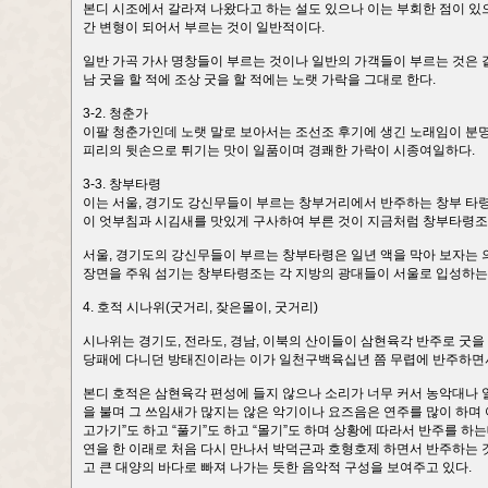
본디 시조에서 갈라져 나왔다고 하는 설도 있으나 이는 부회한 점이 있
간 변형이 되어서 부르는 것이 일반적이다.
일반 가곡 가사 명창들이 부르는 것이나 일반의 가객들이 부르는 것은 
남 굿을 할 적에 조상 굿을 할 적에는 노랫 가락을 그대로 한다.
3-2. 청춘가
이팔 청춘가인데 노랫 말로 보아서는 조선조 후기에 생긴 노래임이 분명
피리의 뒷손으로 튀기는 맛이 일품이며 경쾌한 가락이 시종여일하다.
3-3. 창부타령
이는 서울, 경기도 강신무들이 부르는 창부거리에서 반주하는 창부 타
이 엇부침과 시김새를 맛있게 구사하여 부른 것이 지금처럼 창부타령조
서울, 경기도의 강신무들이 부르는 창부타령은 일년 액을 막아 보자는 
장면을 주워 섬기는 창부타령조는 각 지방의 광대들이 서울로 입성하는
4. 호적 시나위(굿거리, 잦은몰이, 굿거리)
시나위는 경기도, 전라도, 경남, 이북의 산이들이 삼현육각 반주로 굿
당패에 다니던 방태진이라는 이가 일천구백육십년 쯤 무렵에 반주하면서 
본디 호적은 삼현육각 편성에 들지 않으나 소리가 너무 커서 농악대나 
을 불며 그 쓰임새가 많지는 않은 악기이나 요즈음은 연주를 많이 하며
고가기”도 하고 “풀기”도 하고 “몰기”도 하며 상황에 따라서 반주를 하
연을 한 이래로 처음 다시 만나서 박덕근과 호형호제 하면서 반주하는 것
고 큰 대양의 바다로 빠져 나가는 듯한 음악적 구성을 보여주고 있다.