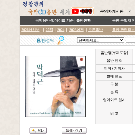
운영자게시판
국악음반-업데이트 기준 |
출반현황
음반 구입처 
2026년신보
|
2025
|
2024
|
2023이전
|
모든음반
음반 관련정보
음반명[부제포함]
음반 번호
제작 / 기획사
발매 연도
구 분
분 류
업데이트 일시
비 고