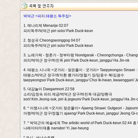
박덕근 <피리.태평소 독주집>
1. 메나리제 Menarije 02:07
피리독주/박덕근 piri solo/ Park Duck-keun
2. 청성곡 Cheongseonggog 04:07
피리독주/박덕근 piri solo/ Park Duck-keun
3. 노래가락 - 청춘가 - 창부타령 Noretgarak - Cheongchunga - Changb
피리/박덕근 장구/하진옥 piri/ Park Duck-keun, janggu/ Ha Jin-ok
4. 태평소 시나위 <굿거리 - 잦은몰이 - 굿거리> Taepyeongso Sinawi : Gutgeo
태평소/박덕근 장구/최익환 쾡가리/정철기 징/임웅수 북/김광수
taepyeongso/ Park Duck-keun, janggu/ Choi Ik-hwan, kwaenggari/ J
5. 대감놀이 Daegamnori 22:58
소리/김정숙 피리.제금/박덕근 장구/하진옥 대금/양환극
sori/ Kim Jeong-suk, piri & jegeum/ Park Duck-keun, janggu/ Ha J
6. * 아쟁시나위 <굿거리 잦은몰이> Ajaeng Sinawi: Gutgeori - Jajeunmo
아쟁/박덕근 장구/정철기 ajaeng/ Park Duck-keun, janggu/ Jeong Gi-c
7. * 박덕근의 예술세계 The artistic world of Park Duck-keun 02:44 총 
나레이터/이재흥 narrator/ Yi Jae-heung
* 표시 : 보너스트랙