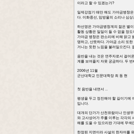
이라고 할 수 있겠는가?
일제강점기 때만 해도 가야금병창은 
다. 이화중선, 임방울의 소리나 심상
하선영은 가야금병창계의 젊은 별이다
활동 상황은 일일이 들 수 없을 정
가야금 병창은 판소리에 비해 맑고 
명하고, 산뜻하다. 가야금 소리 또
거니는 듯한 느낌을 불러일으킨다. 
음반을 내는 것은 연주자로서 걸어온
계를 보여줄지 자못 궁금하다. 두 번
2006년 11월
군산대학교 인문대학장 최 동 현
첫 음반을 내면서 ...
평생을 두고 정진해야 할 길이기에 
입니다.
대개의 단가가 산천유람이나 인생무상
와 고사성어가 주를 이루는 각각의 
해를 도울 수 있으리란 기대에 무색(
한정된 지면이라 사설의 한자어를 