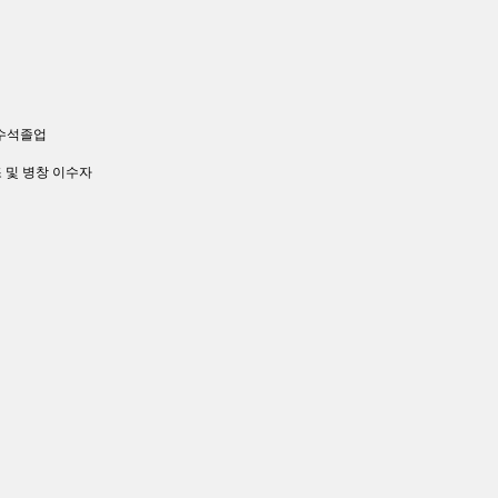
 수석졸업
 및 병창 이수자