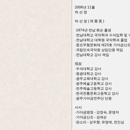
2006년 11월
하 선 영
하 선 영 ( 河 善 英 )
·1974년 전남 화순 출생
·전남대학교 국악학과 수석입학 및
·전남대학교 대학원 국악학과 졸업
·중요무형문화재 제23호 가야금산조
·국립민속국악원 상임단원 역임
·전남대학교 강사 역임
現在
·우석대학교 강사
·원광대학교 강사
·광주교육대학교 강사
·광주예술고등학교 강사
·전주예술고등학교 강사
·한국전통문화고등학교 강사
·광주가야금연주단 단원
사사
·가야금병창 - 강정숙, 문명자
·가야금산조 - 성애순
·판소리 - 성우향, 유영애, 전인삼