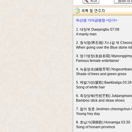
하선영 가야금병창 <단가>
1. 대장부 Daejangbu 07:09
A manly man
2. 청석령(靑石嶺) 지나갈 제 Cheongseo
When going over the Blue stone ri
3. 명기명창(名妓名唱) Myeonggimye
Famous female entertainer
4. 녹음방초(綠陰芳草) Nogeumbangc
Shade of trees and green grass
5. 백발가(白髮歌) Baekbalga 03:26
Song of white hair
6. 죽장망혜(竹杖芒鞋) Jukjangmangh
Bamboo stick and straw shoes
7. 젊어 청춘 Jeolmeo cheongchun 
Young hey day
8. 호남가(湖南歌) Honamga 03:30
Song of honam province