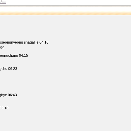
ngnyeong jinagal je 04:16
dge
ongchang 04:15
ho 06:23
ye 06:43
03:18