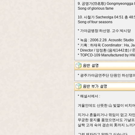
9. 공명가(功名歌) Gongmyeongga 0
Song of glorious fame
10. 사철가 Sacheolga 04:51 총 48:
Song of four seasons
* 가야금병창:하선영. 고수:박시양
* 녹음 : 2006.2.28. Acoustic Stu
* 기획 : 하재옥 Coordinator : Ha, J
* Director / 양정환 (음제1442호) / 
* TOPCD-109 Manufactured by HW
* 광주가야금연주단 단원인 하선영의 
* 해설서에서 :
겨울인데도 산뜻한 山 빛깔이 비치어 
지거나 흔들리거나 꺾임이 없고 자만
무궁한 웅지를 품었으면서도 가냘프
살짝 고개 숙여 겸손의 美까지 느끼게 하
그런 제자라고 말하고 싶습니다.