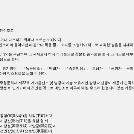
 전수조교
풀거나 다스리기 위해서 부르는 노래이다.
 판소리의 음악어법과 같으나 목을 풀고 소리를 조절해야 하므로 과격한 성음을 자제하
소리와는 무관하며 그 자체로서 하나의 작품으로 충분한 즐거움을 준다. 그러므로 대
내용으로 한다.
 「명기명창」, 「녹음방초」, 「백발가」, 「죽장망혜」, 「호남가」,「공명가」 등의 
아한 멋스러움을 느낄 수 있다.
형문화재 제23호 가야금산조 및 병창의 예능 보유자인 강정숙 선생이 새롭게 편곡하여 
전 Ⅴ- 단가』에서 초연된 곡으로 계면조로 이루어져 평-우조에 한정되어 있는 기존의
귀공명(富貴功名)을 하직(下直)허고
지강산(勝地江山)을 유람 헐 제
만리장성(萬里長城) 아방궁(阿房宮)과
 선인장(仙人掌) 승로반(承露盤)과