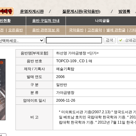
운영자게시판
질문게시판(국악음반)
방명록
반현황
음반 구입처 안내
나의글들
이전
|
모든음반
음반 관련정보 외
국악음반
|
고전음악
|
별에 관한글
|
기
음반명[부제포함]
하선영 가야금병창 <단가>
음반 번호
TOPCD-109 , CD 1 매
제작 / 기획사
예술기획탑
발매 연도
2006
구 분
일반반
분 류
가야금병창
업데이트 일시
2006-11-26
* 미의회도서관 기증(2007.2.13) * 영국도서관 기증(2
비 고
일 베트남 호치민 국립대학 한국학과 기증. * 201
립대학 한국학과 기증. * 2012년 7월 11일 한국-