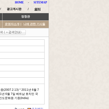
HOME
-
SITEMAP
광고게시판
/
쉼터
정창관
타
운영자소개
|
나에 관한 기사들
007.2.13) * 2011년 6월 7
1년 6월 7일 베트남 호치민 국
인도문화원 기증(India)