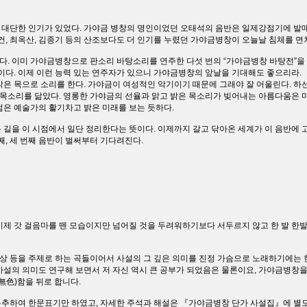
대단한 인기가 있었다. 가야금 병창의 명인이었던 오태석의 음반은 일제강점기에 발매
건, 최옥산, 김종기 등의 산조보다도 더 인기를 누렸던 가야금병창이 오늘날 침체를 면
. 이미 가야금병창으로 판소리 바탕소리를 연주한 다섯 번의 “가야금병창 바탕전”을
도이다. 이제 이런 능력 있는 연주자가 있으니 가야금병창의 앞날을 기대해도 좋으리라.
밝은 목으로 소리를 한다. 가야금이 여성적인 악기이기 때문에 그래야 잘 어울린다. 하선
한 목소리를 닮았다. 영롱한 가야금의 선율과 맑고 밝은 목소리가 빚어내는 아름다움은 
젊은 예술가의 활기차고 밝은 미래를 보는 듯하다.
 길을 이 시점에서 일단 정리한다는 뜻이다. 이제까지 갈고 닦아온 세계가 이 음반에 고
째, 세 번째 음반이 벌써부터 기다려진다.
이제 갓 걸음마를 뗀 모습이지만 넘어질 것을 두려워하기보다 서두르지 않고 한 발 한
 등을 주제로 하는 곡들이어서 사설의 그 깊은 의미를 진정 가슴으로 노래하기에는 
사설의 의미도 연구해 보면서 저 자신 역시 큰 공부가 되었음은 물론이요, 가야금병창
無色)함을 뒤로 합니다.
유추하여 한문표기만 하였고, 자세한 주석과 해설은 『가야금병창 단가 사설집』에 별