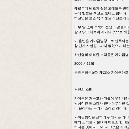
예로부터 난초의 꽃은 오래도록 변
옥색 빛깔을 최고로 쳤다고 합니다.
하선영을 보면 옥색 빛깔의 난초가 
아무 말 없이 묵묵히 선생의 말을 따
갈고 닦고 새로이 자기의 것으로 재
이 음반은 가야금병창으로 연주되는 단
창 단가 사설집』까지 엮었으니 하
하선영의 이러한 노력들은 가야금병창
2006년 11월
중요무형문화재 제23호 가야금산조 
천년의 소리
가야금은 거문고와 더불어 우리나라에
남성적인 판소리가 만나 이루어진 것
러 올라가는 우리의 소리인 것이다.
가야금병창을 잘하기 위해서는 가야금도
배의 노력을 기울여야 비로소 한 예
하다는 것이다. 그러나 그것은 가야