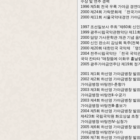
수상 및 연주 경력
1996 제5회 전국 우륵 가야금 경연
2000 제24회 가락문화제 「전국
2000 제11회 서울국악대경연 가야금
1997 조선일보사 주최 “제60회 신
1999 광주시립국악관현악단 제11회
2000 담양 가사문학관 개관 기념 음
2000 신인 판소리 감상회 독주(전
2000 제20회 대한민국 국악제 
2004 전주시립국악단 「전국 국악
국악 칸타타 “매창뜸에 이화우 흩날릴
2005 광주가야금연주단 제19회 정
2001 제1회 하선영 가야금병창 발
2002 제2회 하선영 가야금병창 발
가야금병창 바탕전Ⅰ-춘향가
2003 제3회 하선영 가야금병창 
가야금병창 바탕전Ⅱ-수궁가
2003 제4회 하선영 가야금병창 
가야금병창 바탕전Ⅲ-흥보가
2004 제5회 하선영 가야금병창 발
제423회 국립국악원 화요상설 초청
가야금병창 바탕전Ⅳ-심청가
2005 제6회 하선영 가야금병창 
가야금병창 바탕전Ⅴ-단가
2006 제7회 하선영 가야금병창 