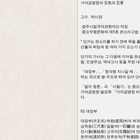
가야금병창의 五色과 五香
고수 : 박시양
·광주시립국악관현악단 악장
·중요무형문화재 제5호 판소리고법
* 단가는 판소리를 하기 전에 목을 
선율과 짜임새 등 여러 가지 요소가
단가의 가사는 그 다음에 이어질 판
람, 인생무상, 역대고사 등을 주된 
「대장부」, 「청석령 지나갈 제」,
하는 곡으로 평-우조로 짜여 있어 단
「젊어 청춘」과 「사철가」는 중요무
가야금병창 발표회 『가야금병창 바탕
다.
01 대장부
대장부(大丈夫) 허랑(虛浪)허여 부
삼척동(三尺童) 일필여(一匹驪)로 승
진시황(秦始皇) 고국지(古國趾)여 
한무제(漢武帝) 천추유적(千秋遺蹟)