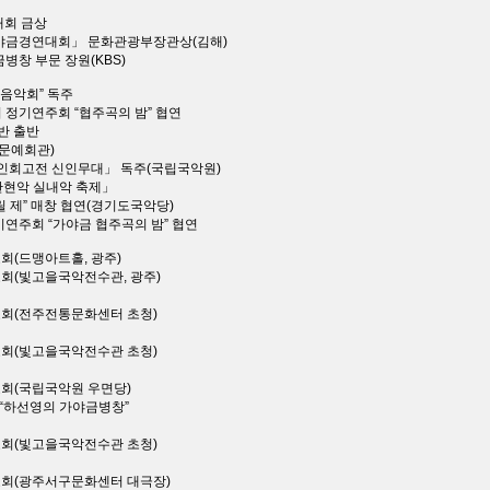
대회 금상
가야금경연대회」 문화관광부장관상(김해)
병창 부문 장원(KBS)
인음악회” 독주
 정기연주회 “협주곡의 밤” 협연
반 출반
북문예회관)
「명인회고전 신인무대」 독주(국립국악원)
관현악 실내악 축제」
 제” 매창 협연(경기도국악당)
기연주회 “가야금 협주곡의 밤” 협연
표회(드맹아트홀, 광주)
표회(빛고을국악전수관, 광주)
발표회(전주전통문화센터 초청)
발표회(빛고을국악전수관 초청)
표회(국립국악원 우면당)
 “하선영의 가야금병창”
발표회(빛고을국악전수관 초청)
발표회(광주서구문화센터 대극장)