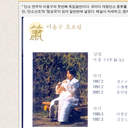
* 단소 연주자 이용구의 첫번째 독집음반이다. 곡마다 개량단소 종류를
만, '단소산조'와 '청성곡'이 있어 일반반에 넣었다. 해설서 자세하고, 영어도 