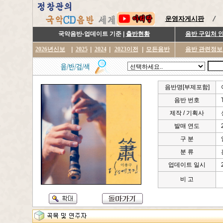
운영자게시판
국악음반-업데이트 기준 |
출반현황
음반 구입처 
2026년신보
|
2025
|
2024
|
2023이전
|
모든음반
음반 관련정보
음반명[부제포함]
음반 번호
제작 / 기획사
발매 연도
구 분
분 류
업데이트 일시
비 고