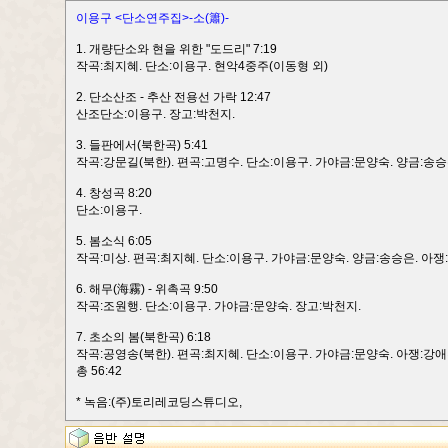
이용구 <단소연주집>-소(簫)-
1. 개량단소와 현을 위한 "도드리" 7:19
작곡:최지혜. 단소:이용구. 현악4중주(이동형 외)
2. 단소산조 - 추산 전용선 가락 12:47
산조단소:이용구. 장고:박천지.
3. 들판에서(북한곡) 5:41
작곡:강문길(북한). 편곡:고명수. 단소:이용구. 가야금:문양숙. 양금:송승
4. 창성곡 8:20
단소:이용구.
5. 봄소식 6:05
작곡:미상. 편곡:최지혜. 단소:이용구. 가야금:문양숙. 양금:송승은. 아쟁
6. 해무(海霧) - 위촉곡 9:50
작곡:조원행. 단소:이용구. 가야금:문양숙. 장고:박천지.
7. 초소의 봄(북한곡) 6:18
작곡:공영송(북한). 편곡:최지혜. 단소:이용구. 가야금:문양숙. 아쟁:강애
총 56:42
* 녹음:(주)토리레코딩스튜디오,