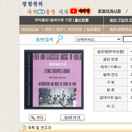
운영자게시판
국악음반-업데이트 기준 |
출반현황
음반 구입처 
2026년신보
|
2025
|
2024
|
2023이전
|
모든음반
음반 관련정보
음반명[부제포함]
음반 번호
제작 / 기획사
발매 연도
구 분
분 류
업데이트 일시
비 고