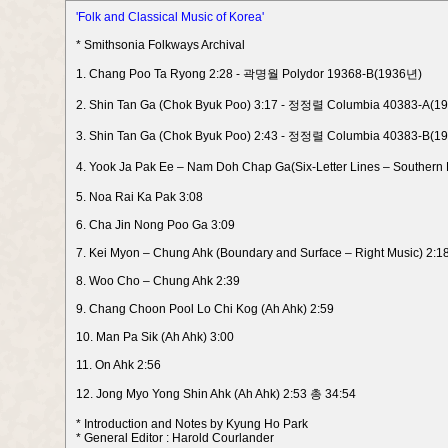
'Folk and Classical Music of Korea'
* Smithsonia Folkways Archival
1. Chang Poo Ta Ryong 2:28 - 곽명월 Polydor 19368-B(1936년)
2. Shin Tan Ga (Chok Byuk Poo) 3:17 - 정정렬 Columbia 40383-A(1
3. Shin Tan Ga (Chok Byuk Poo) 2:43 - 정정렬 Columbia 40383-B(1
4. Yook Ja Pak Ee – Nam Doh Chap Ga(Six-Letter Lines – Sout
5. Noa Rai Ka Pak 3:08
6. Cha Jin Nong Poo Ga 3:09
7. Kei Myon – Chung Ahk (Boundary and Surface – Right Music) 2:1
8. Woo Cho – Chung Ahk 2:39
9. Chang Choon Pool Lo Chi Kog (Ah Ahk) 2:59
10. Man Pa Sik (Ah Ahk) 3:00
11. On Ahk 2:56
12. Jong Myo Yong Shin Ahk (Ah Ahk) 2:53 총 34:54
* Introduction and Notes by Kyung Ho Park
* General Editor : Harold Courlander