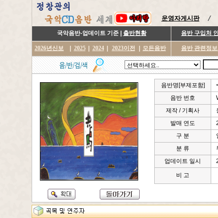
운영자게시판
국악음반-업데이트 기준 |
출반현황
음반 구입처 
2026년신보
|
2025
|
2024
|
2023이전
|
모든음반
음반 관련정보
음반명[부제포함]
음반 번호
제작 / 기획사
발매 연도
구 분
분 류
업데이트 일시
비 고