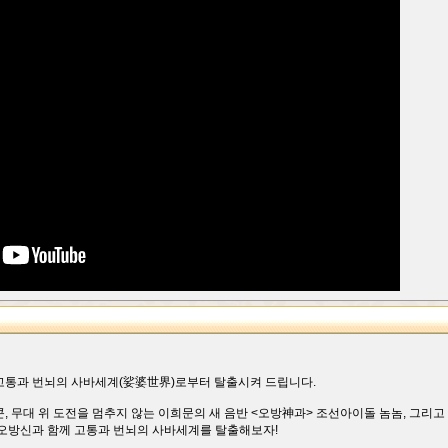
고통과 번뇌의 사바세계(娑婆世界)로부터 탈출시켜 드립니다.
, 무대 위 도전을 멈추지 않는 이희문의 새 음반 <오방神과> 조선아이돌 놈놈, 그리
 오방신과 함께 고통과 번뇌의 사바세계를 탈출해보자!