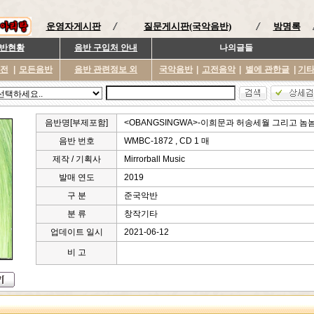
운영자게시판
질문게시판(국악음반)
방명록
반현황
음반 구입처 안내
나의글들
이전
|
모든음반
음반 관련정보 외
국악음반
|
고전음악
|
별에 관한글
|
기
음반명[부제포함]
<OBANGSINGWA>-이희문과 허송세월 그리고 놈놈
음반 번호
WMBC-1872 , CD 1 매
제작 / 기획사
Mirrorball Music
발매 연도
2019
구 분
준국악반
분 류
창작기타
업데이트 일시
2021-06-12
비 고