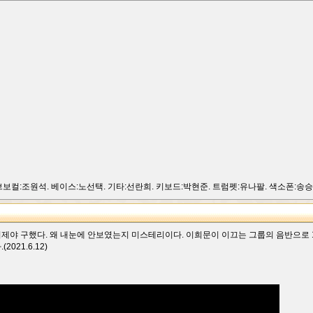
브보컬:조원석. 베이스:노선택. 기타:선란희. 키보드:박현준. 트럼펫:유나팔. 색소폰:송승
 이제야 구했다. 왜 내눈에 안보였는지 미스테리이다. 이희문이 이끄는 그룹의 음반으로 
021.6.12)