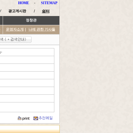
HOME
-
SITEMAP
광고게시판
/
쉼터
정창관
타
운영자소개
|
나에 관한 기사들
-