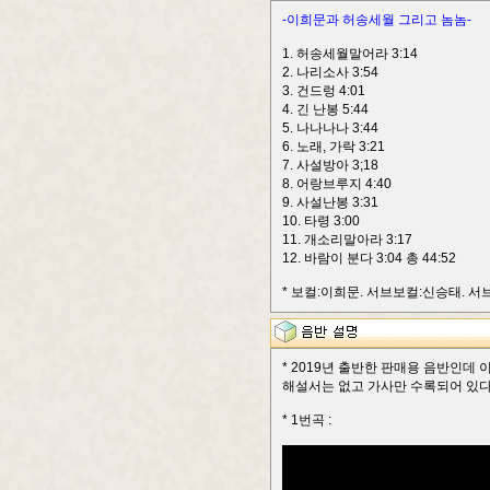
-이희문과 허송세월 그리고 놈놈-
1. 허송세월말어라 3:14
2. 나리소사 3:54
3. 건드렁 4:01
4. 긴 난봉 5:44
5. 나나나나 3:44
6. 노래, 가락 3:21
7. 사설방아 3;18
8. 어랑브루지 4:40
9. 사설난봉 3:31
10. 타령 3:00
11. 개소리말아라 3:17
12. 바람이 분다 3:04 총 44:52
* 보컬:이희문. 서브보컬:신승태. 서
* 2019년 출반한 판매용 음반인데
해설서는 없고 가사만 수록되어 있다.(2
* 1번곡 :