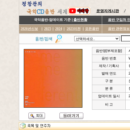
운영자게시판
국악음반-업데이트 기준 |
출반현황
음반 구입처 
2026년신보
|
2025
|
2024
|
2023이전
|
모든음반
음반 관련정보
음반명[부제포함]
음반 번호
제작 / 기획사
발매 연도
구 분
분 류
업데이트 일시
비 고