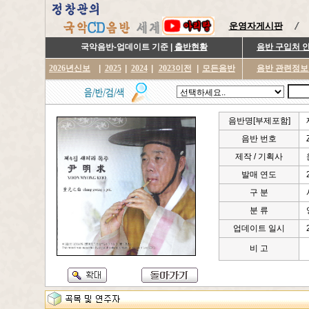
운영자게시판
국악음반-업데이트 기준 |
출반현황
음반 구입처 
2026년신보
|
2025
|
2024
|
2023이전
|
모든음반
음반 관련정보
음반명[부제포함]
음반 번호
제작 / 기획사
발매 연도
구 분
분 류
업데이트 일시
비 고