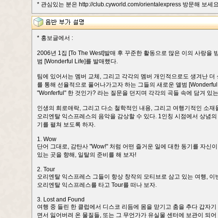
* 관심있는 분은 http://club.cyworld.com/orientalexpress 방문해 보세요
* 홍보글에서 :
2006년 1집 [To The West]발매 후 꾸준한 활동으로 많은 이의 
범 [Wonderful Life]를 발매했다.
팀에 있어서는 멤버 교체, 그리고 각각의 멤버 개인적으로도 생겨난 
를 통해 선율적으로 풀어나가고자 하는 그들의 새로운 앨범 [Wonderful Li
"Wonferful" 한 것인가? 라는 질문을 던지며 각각의 곡들 속에 담
인생의 희로애락, 그리고 다소 철학적인 내용, 그리고 여행기적인 소재
오리엔탈 익스프레스의 음악을 감상할 수 있다. 1인칭 시점에서 상념의 편린들
기를 펼쳐 보도록 하자.
1. Wow
단어 그대로, 감탄사 "Wow!" 처럼 어떤 즐거운 일에 대한 동기를 자
있는 곳을 향해, 일탈의 준비를 해 보자!
2. Tour
오리엔탈 익스프레스 그들이 항상 창작의 모티브로 삼고 있는 여행, 이번
오리엔탈 익스프레스를 타고 Tour를 떠나 보자.
3. Lost and Found
여행 중 들린 한 클럽에서 디스코 리듬에 몸을 맏기고 춤을 추다 갑자기
면서 잃어버려 온 물질들, 또는 그 무언가가 유실물 센터에 보관이 되어