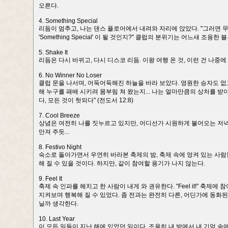
오른다.
4. Something Special
리듬이 멈추고, 나는 댄스 플로어에서 내려와 자리에 앉았다. "그러면 무
'Something Special' 이 될 것인지?" 클럽의 분위기는 어느새 조용
5. Shake It
리듬은 다시 바뀌고, 다시 디스코 리듬. 이왕 여행 온 것, 이런 건 나중에 생
6. No Winner No Loser
클럽 문을 나서며, 어둑어둑해진 하늘을 바라 보았다. 영원한 승자도 없고
해 누구를 패배 시키려 몸부림 쳐 왔는지... 나는 얼마만큼의 상처를 받아 
다, 모든 것이 헛되다" (전도서 12:8)
7. Cool Breeze
상념은 여전히 나를 짓누르고 있지만, 어디선가 시원하게 불어오는 저녁의
만져 주듯...
8. Festivo Night
숙소로 돌아가면서 우연히 바라본 축제의 밤, 축제 속에 엉켜 있는 사람
해 질 수 있을 것이다. 하지만, 같이 참여할 용기가 나지 않는다.
9. Feel It
축제 속 인파를 헤치고 한 사람이 내게 와 권유한다. "Feel it!" 축
지켜보며 행복해 질 수 있었다. 좀 전과는 완전히 다른, 어딘가에 동화된 
닐까 생각한다.
10. Last Year
이 모든 일들이 지난 해에 있었던 일이다. 조용히 내 방에서 내 기억 속에