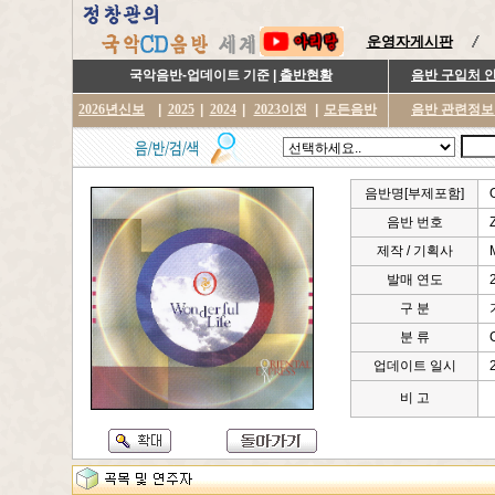
운영자게시판
국악음반-업데이트 기준 |
출반현황
음반 구입처 
2026년신보
|
2025
|
2024
|
2023이전
|
모든음반
음반 관련정보
음반명[부제포함]
음반 번호
제작 / 기획사
발매 연도
구 분
분 류
업데이트 일시
비 고